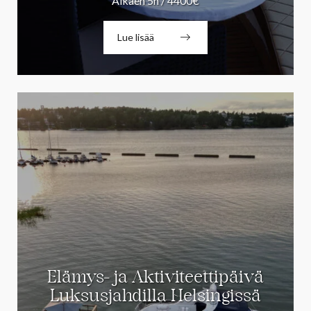
Alkaen 5h / 4400€
Lue lisää
Elämys- ja Aktiviteettipäivä
Luksusjahdilla Helsingissä