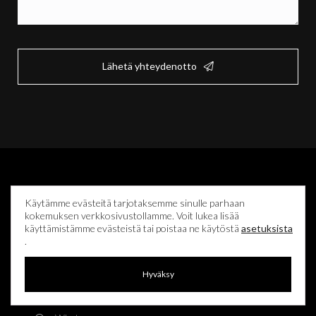
(Pakollinen)
Lähetä yhteydenotto
Käytämme evästeitä tarjotaksemme sinulle parhaan
kokemuksen verkkosivustollamme. Voit lukea lisää
käyttämistämme evästeistä tai poistaa ne käytöstä
asetuksista
.
+358 50 470 9509
Hyväksy
charters@thelux.yachts