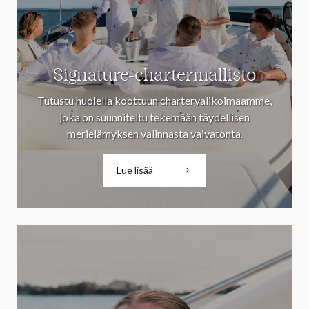
Signature-chartermallisto
Tutustu huolella koottuun chartervalikoimaamme,
joka on suunniteltu tekemään täydellisen
merielämyksen valinnasta vaivatonta.
Lue lisää