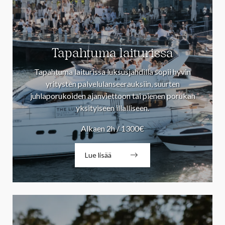
Tapahtuma laiturissa
Tapahtuma laiturissa luksusjahdilla sopii hyvin
yritysten palvelulanseerauksiin, suurten
juhlaporukoiden ajanviettoon tai pienen porukan
yksityiseen illalliseen.
Alkaen 2h / 1300€
Lue lisää