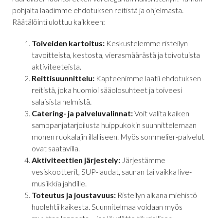
pohjalta laadimme ehdotuksen reitistä ja ohjelmasta.
Räätälöinti ulottuu kaikkeen:
Toiveiden kartoitus:
Keskustelemme risteilyn
tavoitteista, kestosta, vierasmäärästä ja toivotuista
aktiviteeteista.
Reittisuunnittelu:
Kapteenimme laatii ehdotuksen
reitistä, joka huomioi sääolosuhteet ja toiveesi
salaisista helmistä.
Catering- ja palveluvalinnat:
Voit valita kaiken
samppanjatarjoilusta huippukokin suunnittelemaan
monen ruokalajin illalliseen. Myös sommelier-palvelut
ovat saatavilla.
Aktiviteettien järjestely:
Järjestämme
vesiskootterit, SUP-laudat, saunan tai vaikka live-
musiikkia jahdille.
Toteutus ja joustavuus:
Risteilyn aikana miehistö
huolehtii kaikesta. Suunnitelmaa voidaan myös