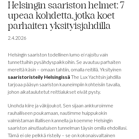
Helsingin saariston helmet: 7
upeaa kohdetta, jotka koet
parhaiten yksityisjahdilla
2.4.2026
Helsingin saariston todellinen lumo ei rajoitu vain
tunnettuihin pysähdyspaikkoihin. Se avautuu parhaiten
mereltä käsin – omaan tahtiin, omalla reitillä. Yksityinen
saaristoristeily Helsingissä
The Lux Yachtsin jahdilla
tarjoaa pääsyn saariston kauneimpiin kohteisiin tavalla,
johon aikataulutetut reittialukset eivät pysty.
Unohda kiire ja väkijoukot. Sen sijaan ankkuroimme
rauhalliseen poukamaan, nautimme huippukokin
valmistaman illallisen kannella ja koemme Helsingin
saariston ainutlaatuisen tunnelman täysin omilla ehdoillasi.
Tämä ei ole pelkkä risteily – se on kokonaisvaltainen