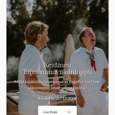
Kesäinen
Tapahtumaviikonloppu
Miltä kuulostaisi unohtumaton Regatta- tai Flow-
viikonloppu, johon saavut tyylillä?
Alkaen la-su / 12,000€
Lue lisää