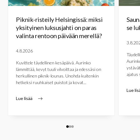
Piknik-risteily Helsingissä: miksi
Sauna
yksityinen luksusjahti on paras
se lu
valinta rentoon päivään merellä?
3.8.20
4.8.2026
Täydell
Aurinko
Kuvittele täydellinen kesäpäivä. Aurinko
ystävät
lämmittää, kevyt tuuli vilvoittaa ja edessäsi on
ajatus 
herkullinen piknik-lounas. Unohda kuitenkin
hetkeksi ruuhkaiset puistot ja kovat...
Lue lis
Lue lisää