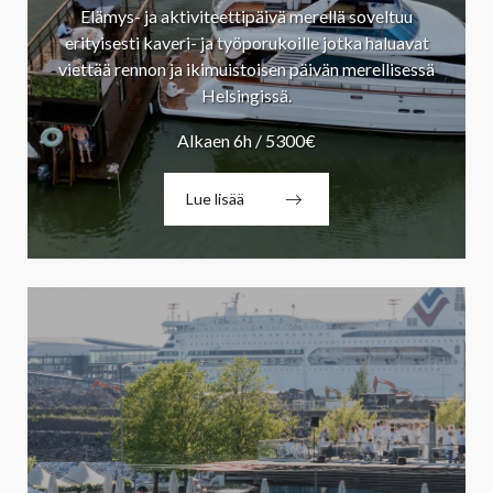
Elämys- ja aktiviteettipäivä merellä soveltuu
erityisesti kaveri- ja työporukoille jotka haluavat
viettää rennon ja ikimuistoisen päivän merellisessä
Helsingissä.
Alkaen 6h / 5300€
Lue lisää