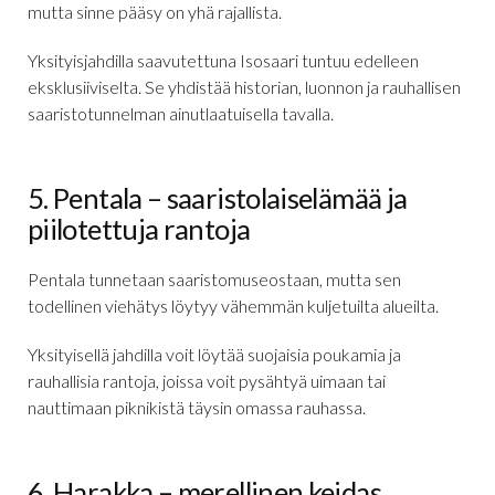
mutta sinne pääsy on yhä rajallista.
Yksityisjahdilla saavutettuna Isosaari tuntuu edelleen
eksklusiiviselta. Se yhdistää historian, luonnon ja rauhallisen
saaristotunnelman ainutlaatuisella tavalla.
5. Pentala – saaristolaiselämää ja
piilotettuja rantoja
Pentala tunnetaan saaristomuseostaan, mutta sen
todellinen viehätys löytyy vähemmän kuljetuilta alueilta.
Yksityisellä jahdilla voit löytää suojaisia poukamia ja
rauhallisia rantoja, joissa voit pysähtyä uimaan tai
nauttimaan piknikistä täysin omassa rauhassa.
6. Harakka – merellinen keidas