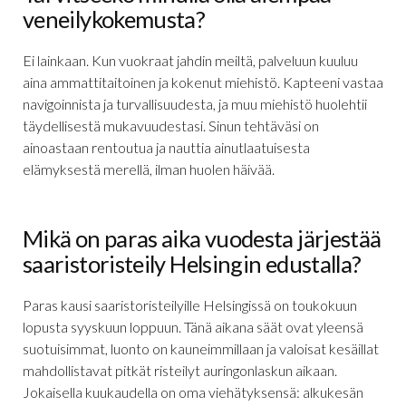
veneilykokemusta?
Ei lainkaan. Kun vuokraat jahdin meiltä, palveluun kuuluu
aina ammattitaitoinen ja kokenut miehistö. Kapteeni vastaa
navigoinnista ja turvallisuudesta, ja muu miehistö huolehtii
täydellisestä mukavuudestasi. Sinun tehtäväsi on
ainoastaan rentoutua ja nauttia ainutlaatuisesta
elämyksestä merellä, ilman huolen häivää.
Mikä on paras aika vuodesta järjestää
saaristoristeily Helsingin edustalla?
Paras kausi saaristoristeilyille Helsingissä on toukokuun
lopusta syyskuun loppuun. Tänä aikana säät ovat yleensä
suotuisimmat, luonto on kauneimmillaan ja valoisat kesäillat
mahdollistavat pitkät risteilyt auringonlaskun aikaan.
Jokaisella kuukaudella on oma viehätyksensä: alkukesän