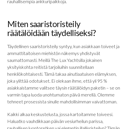
rauhallisempia ankkuripaikkoja.
Miten saaristoristeily
räätälöidään täydelliseksi?
Täydellinen saaristoristeily syntyy, kun asiakkaan toiveet ja
ammattitaitoisen miehistön näkemys yhdistyvät
saumattomasti. Meillä The Lux Yachtsilla jokainen
yksityiskohta reitistä tarjoiluihin suunnitellaan
henkilökohtaisesti. Tämä takaa ainutlaatuisen elämyksen,
joka ylittää odotukset. Ei olekaan ihme, että yli 95 %
asiakkaistamme valitsee täysin räätälöidyn paketin – se on
varmin tapa luoda unohtumaton päivä merellä. Olemme
tehneet prosessista sinulle mahdollisimman vaivattoman.
Kaikki alkaa keskustelusta, jossa kartoitamme toiveesi.
Haluatko vauhdikkaan päivän vesiurheilun parissa,
rauhallisen luontoretken vai elegantin illallisristeilyn? Tämän