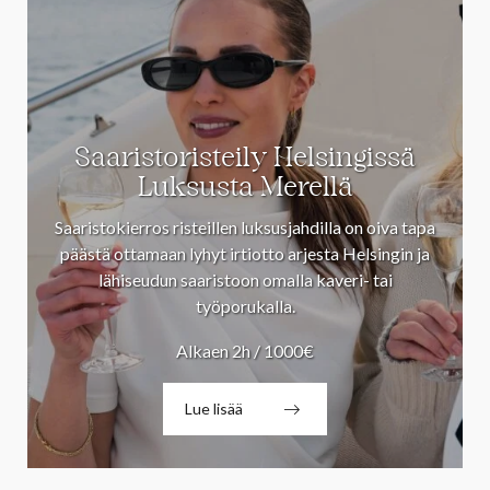
Saaristoristeily Helsingissä
Luksusta Merellä
Saaristokierros risteillen luksusjahdilla on oiva tapa
päästä ottamaan lyhyt irtiotto arjesta Helsingin ja
lähiseudun saaristoon omalla kaveri- tai
työporukalla.
Alkaen 2h / 1000€
Lue lisää