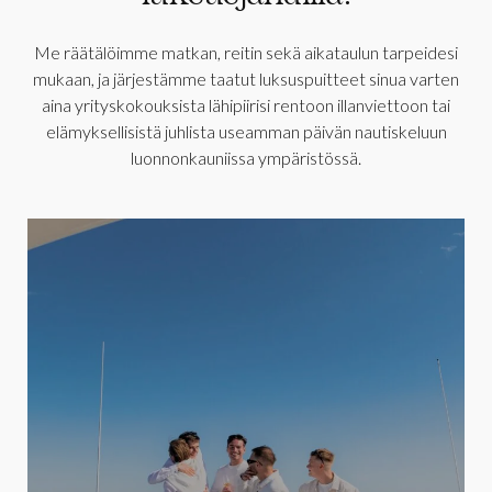
Me räätälöimme matkan, reitin sekä aikataulun tarpeidesi
mukaan, ja järjestämme taatut luksuspuitteet sinua varten
aina yrityskokouksista lähipiirisi rentoon illanviettoon tai
elämyksellisistä juhlista useamman päivän nautiskeluun
luonnonkauniissa ympäristössä.