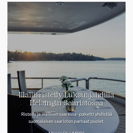
Illallisristeily Luksusjahdilla
Helsingin Saaristossa
Risteily ja illallinen saaressa -paketti yhdistää
suomalaisen saariston parhaat puolet.