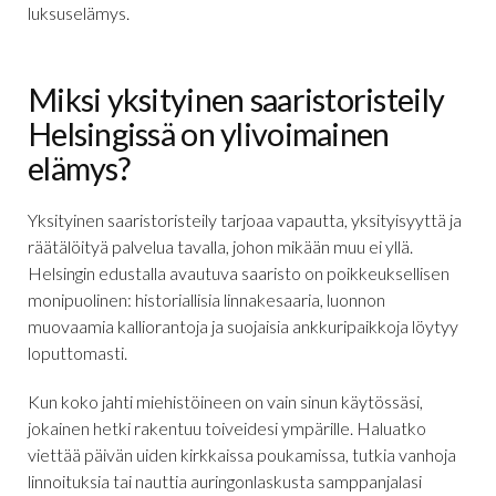
luksuselämys.
Miksi yksityinen saaristoristeily
Helsingissä on ylivoimainen
elämys?
Yksityinen saaristoristeily tarjoaa vapautta, yksityisyyttä ja
räätälöityä palvelua tavalla, johon mikään muu ei yllä.
Helsingin edustalla avautuva saaristo on poikkeuksellisen
monipuolinen: historiallisia linnakesaaria, luonnon
muovaamia kalliorantoja ja suojaisia ankkuripaikkoja löytyy
loputtomasti.
Kun koko jahti miehistöineen on vain sinun käytössäsi,
jokainen hetki rakentuu toiveidesi ympärille. Haluatko
viettää päivän uiden kirkkaissa poukamissa, tutkia vanhoja
linnoituksia tai nauttia auringonlaskusta samppanjalasi