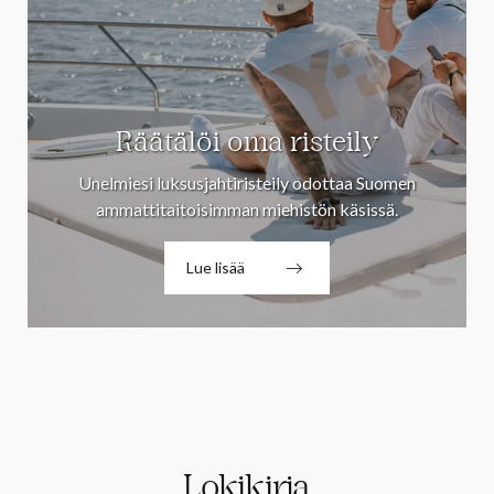
Räätälöi oma risteily
Unelmiesi luksusjahtiristeily odottaa Suomen
ammattitaitoisimman miehistön käsissä.
Lue lisää
Lokikirja