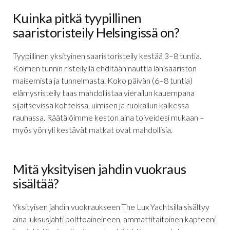
Kuinka pitkä tyypillinen
saaristoristeily Helsingissä on?
Tyypillinen yksityinen saaristoristeily kestää 3–8 tuntia.
Kolmen tunnin risteilyllä ehditään nauttia lähisaariston
maisemista ja tunnelmasta. Koko päivän (6–8 tuntia)
elämysristeily taas mahdollistaa vierailun kauempana
sijaitsevissa kohteissa, uimisen ja ruokailun kaikessa
rauhassa. Räätälöimme keston aina toiveidesi mukaan –
myös yön yli kestävät matkat ovat mahdollisia.
Mitä yksityisen jahdin vuokraus
sisältää?
Yksityisen jahdin vuokraukseen The Lux Yachtsilla sisältyy
aina luksusjahti polttoaineineen, ammattitaitoinen kapteeni