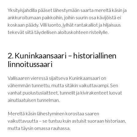
Yksityisjahdilla pääset lähestymään saarta mereltä käsin ja
ankkuroitumaan paikkoihin, joihin suurin osa kävijöistä ei
koskaan päädy. Villi luonto, jylhät rantakalliot ja hiljaisuus
tekevät siitä täydellisen aloituskohteen risteilylle.
2. Kuninkaansaari – historiallinen
linnoitussaari
Vallisaaren vieressä sijaitseva Kuninkaansaari on
vähemmän tunnettu, mutta sitäkin vaikuttavampi. Sen
vanhat puolustuslaitteet, tunnelit ja kivirakenteet luovat
ainutlaatuisen tunnelman.
Mereltä käsin lähestyminen korostaa saaren
vaikuttavuutta – se tuntuu kuin astuisit suoraan historiaan,
mutta täysin omassa rauhassa.