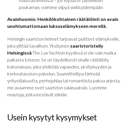
muuttaa lennosta – jos löydätte täydellisen
poukaman, voimme viipyä siellä pidempään.
Avainhuomio: Henkilökohtainen räätälöinti on avain
unohtumattomaan luksuselämykseen merellä.
Helsingin saariston helmet tarjoavat puitteet elämykselle,
joka ylittää tavallisen. Yksityinen
saaristoristeily
Helsingissä
The Lux Yachtsin kyydissä ei ole vain matka
paikasta toiseen. Se on täydellisesti sinulle räätälöity
kokonaisuus, joka yhdistää vapauden, yksityisyyden ja
korkeatasoisen palvelun. Suunnittelitpa tärkeää
yritystilaisuutta, perhejuhlaa tai romanttista pakoa arjesta,
me avaamme ovet saariston salaisuuksiin. Luomme
muistoja, jotka kestävät eliniän.
Usein kysytyt kysymykset