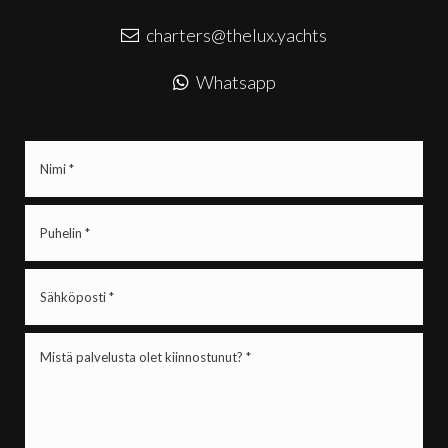
charters@thelux.yachts
Whatsapp
Nimi
(Pakollinen)
Puhelin
(Pakollinen)
Sähköposti
(Pakollinen)
Mistä
palvelusta
olet
kiinnostunut?
*