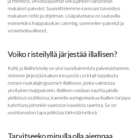
ja miehistö, virvoitusjuomat sekä jahtien varustelun
mukaiset palvelut. Suunnittelemme kanssasi toiveidesi
mukaisen reitin ja ohjelman. Lisäpalveluina on saatavilla
esimerkiksi huippuluokan catering, sommelier-palvelut ja
vesiurheiluvälineet.
Voiko risteilyllä järjestää illallisen?
Kyllä, ja illallisristeily on yksi suosituimmista palveluistamme.
Voimme järjestää kaiken kevyestä cocktail-tarjoilusta
monen ruokalajin gourmet-illalliseen, jonka valmistaa
yksityinen huippukokki. Illallinen voidaan nauttia jahdin
ylellisissä sisätiloissa, kannella auringonlaskua ihaillen tai jopa
katettuna johonkin saariston kauniista saarista. Se on
unohtumaton tapa juhlistaa tärkeää hetkeä.
Tarvitseeko minulla olla aiempaa