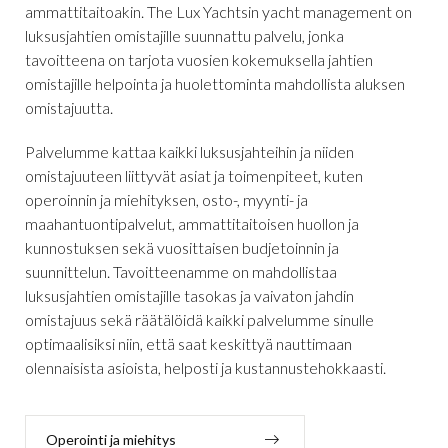
ammattitaitoakin. The Lux Yachtsin yacht management on
luksusjahtien omistajille suunnattu palvelu, jonka
tavoitteena on tarjota vuosien kokemuksella jahtien
omistajille helpointa ja huolettominta mahdollista aluksen
omistajuutta.
Palvelumme kattaa kaikki luksusjahteihin ja niiden
omistajuuteen liittyvät asiat ja toimenpiteet, kuten
operoinnin ja miehityksen, osto-, myynti- ja
maahantuontipalvelut, ammattitaitoisen huollon ja
kunnostuksen sekä vuosittaisen budjetoinnin ja
suunnittelun. Tavoitteenamme on mahdollistaa
luksusjahtien omistajille tasokas ja vaivaton jahdin
omistajuus sekä räätälöidä kaikki palvelumme sinulle
optimaalisiksi niin, että saat keskittyä nauttimaan
olennaisista asioista, helposti ja kustannustehokkaasti.
Operointi ja miehitys