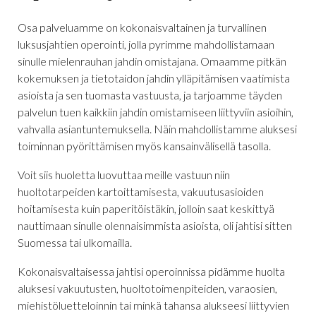
Osa palveluamme on kokonaisvaltainen ja turvallinen
luksusjahtien operointi, jolla pyrimme mahdollistamaan
sinulle mielenrauhan jahdin omistajana. Omaamme pitkän
kokemuksen ja tietotaidon jahdin ylläpitämisen vaatimista
asioista ja sen tuomasta vastuusta, ja tarjoamme täyden
palvelun tuen kaikkiin jahdin omistamiseen liittyviin asioihin,
vahvalla asiantuntemuksella. Näin mahdollistamme aluksesi
toiminnan pyörittämisen myös kansainvälisellä tasolla.
Voit siis huoletta luovuttaa meille vastuun niin
huoltotarpeiden kartoittamisesta, vakuutusasioiden
hoitamisesta kuin paperitöistäkin, jolloin saat keskittyä
nauttimaan sinulle olennaisimmista asioista, oli jahtisi sitten
Suomessa tai ulkomailla.
Kokonaisvaltaisessa jahtisi operoinnissa pidämme huolta
aluksesi vakuutusten, huoltotoimenpiteiden, varaosien,
miehistöluetteloinnin tai minkä tahansa alukseesi liittyvien