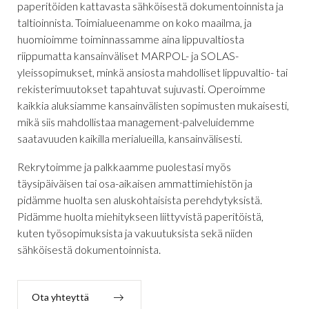
paperitöiden kattavasta sähköisestä dokumentoinnista ja
taltioinnista. Toimialueenamme on koko maailma, ja
huomioimme toiminnassamme aina lippuvaltiosta
riippumatta kansainväliset MARPOL- ja SOLAS-
yleissopimukset, minkä ansiosta mahdolliset lippuvaltio- tai
rekisterimuutokset tapahtuvat sujuvasti. Operoimme
kaikkia aluksiamme kansainvälisten sopimusten mukaisesti,
mikä siis mahdollistaa management-palveluidemme
saatavuuden kaikilla merialueilla, kansainvälisesti.
Rekrytoimme ja palkkaamme puolestasi myös
täysipäiväisen tai osa-aikaisen ammattimiehistön ja
pidämme huolta sen aluskohtaisista perehdytyksistä.
Pidämme huolta miehitykseen liittyvistä paperitöistä,
kuten työsopimuksista ja vakuutuksista sekä niiden
sähköisestä dokumentoinnista.
Ota yhteyttä