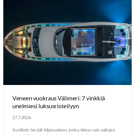
Veneen vuokraus Välimeri: 7 vinkkiä
unelmiesi luksusristeilyyn
27.7.2026
Kuvittele: heräät hiljaisuuteen, jonka rikkoo vain aaltojen