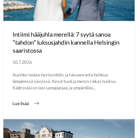
Intiimi hääjuhla merellä: 7 syytä sanoa
”tahdon” luksusjahdin kannella Helsingin
saaristossa
10.7.2026
Aurinko laskee horisonttiin, ja taivaanranta hehkuu
lämpimissä sävyissä. Kevyt tuuli ja meren raikas tuoksu.
Kädessäsi on lasi samppanjaa, ja ympärilläsi...
Lue lisää