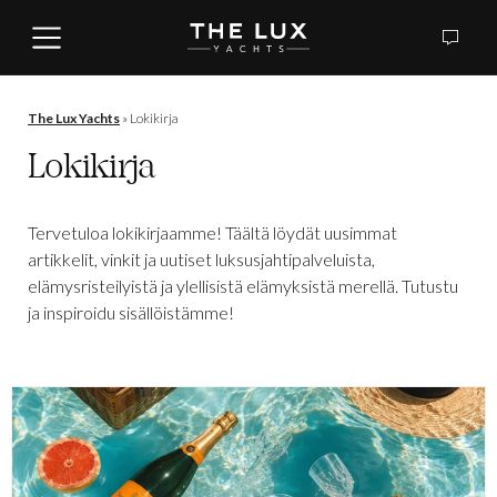
The Lux Yachts
»
Lokikirja
Lokikirja
Tervetuloa lokikirjaamme! Täältä löydät uusimmat
artikkelit, vinkit ja uutiset luksusjahtipalveluista,
elämysristeilyistä ja ylellisistä elämyksistä merellä. Tutustu
ja inspiroidu sisällöistämme!