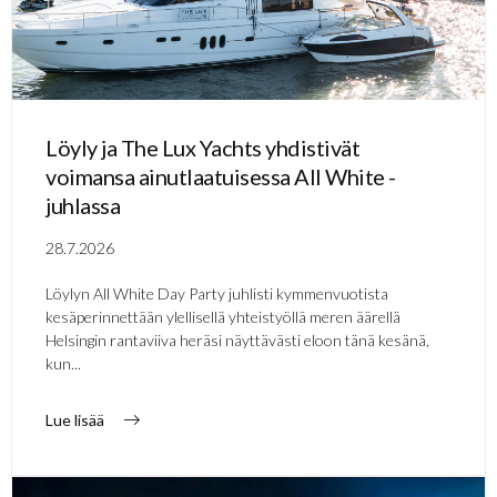
Löyly ja The Lux Yachts yhdistivät
voimansa ainutlaatuisessa All White -
juhlassa
28.7.2026
Löylyn All White Day Party juhlisti kymmenvuotista
kesäperinnettään ylellisellä yhteistyöllä meren äärellä
Helsingin rantaviiva heräsi näyttävästi eloon tänä kesänä,
kun...
Lue lisää