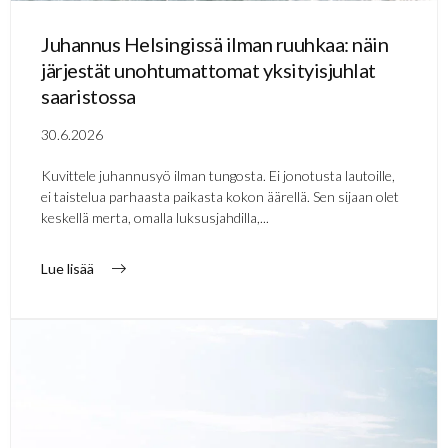
Juhannus Helsingissä ilman ruuhkaa: näin
järjestät unohtumattomat yksityisjuhlat
saaristossa
30.6.2026
Kuvittele juhannusyö ilman tungosta. Ei jonotusta lautoille,
ei taistelua parhaasta paikasta kokon äärellä. Sen sijaan olet
keskellä merta, omalla luksusjahdilla,...
Lue lisää