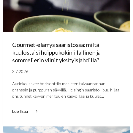
Gourmet-elämys saaristossa: miltä
kuulostaisi huippukokin illallinen ja
sommelierin viinit yksityisjahdilla?
3.7.2026
Aurinko laskee horisonttiin maalaten taivaanrannan
oranssin ja purppuran sävyillä. Helsingin saaristo lipuu hiljaa
ohi, tunnet kevyen merituulen kasvoillasi ja kuulet...
Lue lisää