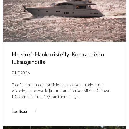
Helsinki-Hanko risteily: Koe rannikko
luksusjahdilla
21.7.2026
Tiedät sen tunteen. Aurinko paistaa, kesän odotetuin
viikonloppu on ovella ja suuntana Hanko. Mielessäsi ovat
Itäsataman vilinä, Regatan tunnelma ja...
Lue lisää