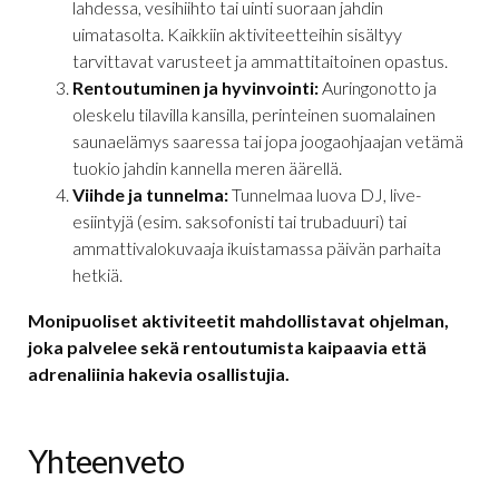
lahdessa, vesihiihto tai uinti suoraan jahdin
uimatasolta. Kaikkiin aktiviteetteihin sisältyy
tarvittavat varusteet ja ammattitaitoinen opastus.
Rentoutuminen ja hyvinvointi:
Auringonotto ja
oleskelu tilavilla kansilla, perinteinen suomalainen
saunaelämys saaressa tai jopa joogaohjaajan vetämä
tuokio jahdin kannella meren äärellä.
Viihde ja tunnelma:
Tunnelmaa luova DJ, live-
esiintyjä (esim. saksofonisti tai trubaduuri) tai
ammattivalokuvaaja ikuistamassa päivän parhaita
hetkiä.
Monipuoliset aktiviteetit mahdollistavat ohjelman,
joka palvelee sekä rentoutumista kaipaavia että
adrenaliinia hakevia osallistujia.
Yhteenveto