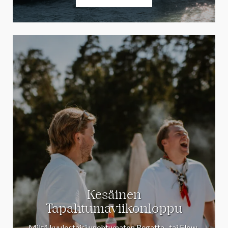
Kesäinen
Tapahtumaviikonloppu
Miltä kuulostaisi unohtumaton Regatta- tai Flow-