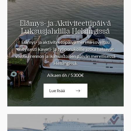
Elämys- ja Aktiviteettipäivä
Luksusjahdilla Helsingissä
Elämys- ja aktiviteettipäivä merellä soveltuu
erityisesti kaveri- ja työporukoille jotka haluavat
viettää rennon ja ikimuistoisen päivän merellisessä
Helsingissä.
Alkaen 6h / 5300€
Lue lisää