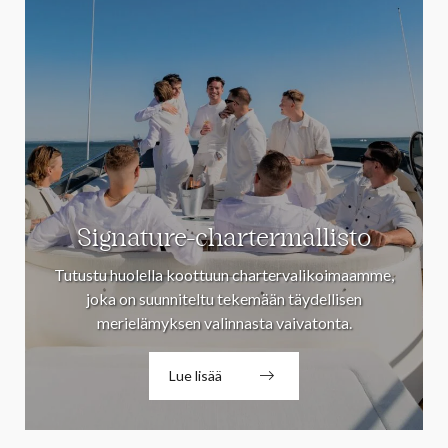
Signature-chartermallisto
Tutustu huolella koottuun chartervalikoimaamme,
joka on suunniteltu tekemään täydellisen
merielämyksen valinnasta vaivatonta.
Lue lisää