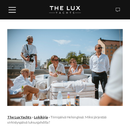
The Lux Yachts
»
Lokikirja
»
Tiimipäivä Helsingissä: Miksi järjestää
virkistyspäivä luksusjahdilla?