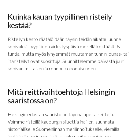
Kuinka kauan tyypillinen risteily
kestää?
Risteilyn kesto räätälöidään täysin teidän aikatauluunne
sopivaksi. Tyypillinen virkistyspäivä merellä kestää 4–8
tuntia, mutta myös lyhyemmät muutaman tunnin lounas- tai
iltaristeilyt ovat suosittuja. Suunnittelemme päivästä juuri
sopivan mittaisen ja rennon kokonaisuuden.
Mitä reittivaihtoehtoja Helsingin
saaristossa on?
Helsingin edustan saaristo on täynnä upeita reittejä.
Voimme risteillä kaupungin siluettia ihaillen, suunnata
historialliselle Suomenlinnan merilinnoitukselle, vierailla
idyllisissä saaristokylissä tai ankkuroitua suojaisaan