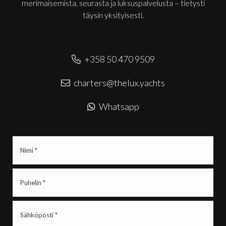
merimaisemista, seurasta ja luksuspalvelusta – tietysti
täysin yksityisesti.
+358 50 470 9509
charters@thelux.yachts
Whatsapp
Nimi
(Pakollinen)
Puhelin
(Pakollinen)
Sähköposti
(Pakollinen)