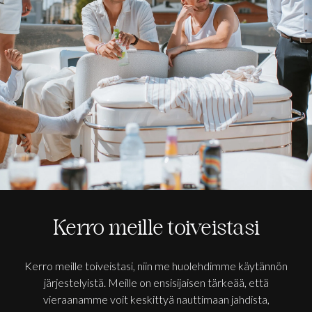
Kerro meille toiveistasi
Kerro meille toiveistasi, niin me huolehdimme käytännön
järjestelyistä. Meille on ensisijaisen tärkeää, että
vieraanamme voit keskittyä nauttimaan jahdista,