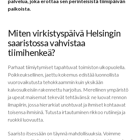
palvelua, joka erottaa sen perinteisistä tiimipäivän
paikoista.
Miten virkistyspäivä Helsingin
saaristossa vahvistaa
tiimihenkeä?
Parhaat tiimiytymiset tapahtuvat toimiston ulkopuolella.
Poikkeuksellinen, jaettu kokemus edistää luonnollista
vuorovaikutusta tehokkaammin kuin yksikään
kalvosulkeisiin rakennettu harjoitus. Merellinen ympäristö
ja upeat maisemat tekevät tehtävänsä: ne luovat rennon
ilmapiirin, jossa hierarkiat unohtuvat ja ihmiset kohtaavat
toisensa ihmisinä. Tutusta irtautuminen rikkoo rutiineja ja
ruokkii luovuutta.
Saaristo itsessään on täynnä mahdollisuuksia. Voimme