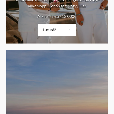
viikonloppu, johon saavut tyylillä?
Alkaen la-su / 12,000€
Lue lisää