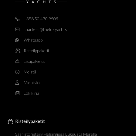
+358 50 470 9509
charters@thelux.yachts
Whatsapp
Risteilypaketit
Lisäpalvelut
Meistä
Miehistö
Lokikirja
Risteilypaketit
Saaristoristeily Helsingissä Luksusta Merellä