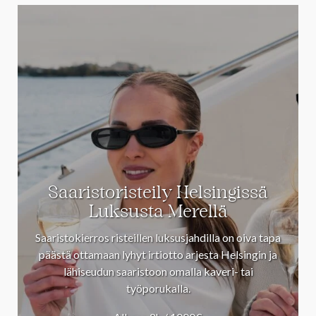
Saaristoristeily Helsingissä
Luksusta Merellä
Saaristokierros risteillen luksusjahdilla on oiva tapa
päästä ottamaan lyhyt irtiotto arjesta Helsingin ja
lähiseudun saaristoon omalla kaveri- tai
työporukalla.