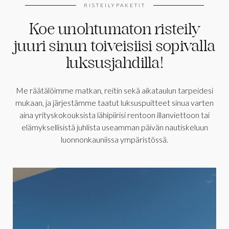
RISTEILYPAKETIT
Koe unohtumaton risteily
juuri sinun toiveisiisi sopivalla
luksusjahdilla!
Me räätälöimme matkan, reitin sekä aikataulun tarpeidesi
mukaan, ja järjestämme taatut luksuspuitteet sinua varten
aina yrityskokouksista lähipiirisi rentoon illanviettoon tai
elämyksellisistä juhlista useamman päivän nautiskeluun
luonnonkauniissa ympäristössä.