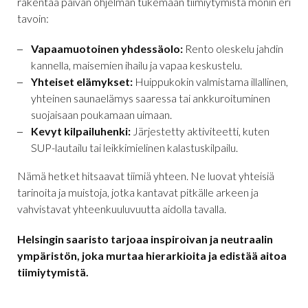
rakentaa päivän ohjelman tukemaan tiimiytymistä monin eri
tavoin:
Vapaamuotoinen yhdessäolo:
Rento oleskelu jahdin
kannella, maisemien ihailu ja vapaa keskustelu.
Yhteiset elämykset:
Huippukokin valmistama illallinen,
yhteinen saunaelämys saaressa tai ankkuroituminen
suojaisaan poukamaan uimaan.
Kevyt kilpailuhenki:
Järjestetty aktiviteetti, kuten
SUP-lautailu tai leikkimielinen kalastuskilpailu.
Nämä hetket hitsaavat tiimiä yhteen. Ne luovat yhteisiä
tarinoita ja muistoja, jotka kantavat pitkälle arkeen ja
vahvistavat yhteenkuuluvuutta aidolla tavalla.
Helsingin saaristo tarjoaa inspiroivan ja neutraalin
ympäristön, joka murtaa hierarkioita ja edistää aitoa
tiimiytymistä.