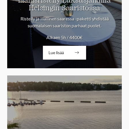
Illallisristeily Luksusjahdilla
Helsingin Saaristossa
Risteily ja illallinen saaressa -paketti yhdistää
suomalaisen saariston parhaat puolet.
Alkaen 5h / 4400€
Lue lisää