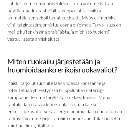
Jahdeillamme on anniskeluluvat, joten voimme kattaa
pöytään laadukkaat viinit, samppanjat tai vaikka
ammattilaisen sekoittamat cocktailit. Myös esimerkiksi
viini- tai gintasting onnistuu osana ohjelmaa. Turvallisuus on
meille kuitenkin aina ensisijaista, ja miehistö huolehtii
vastuullisesta anniskelusta.
Miten ruokailu järjestetään ja
huomioidaanko erikoisruokavaliot?
Kaikki tarjoilut suunnitellaan yhdessä kanssanne ja
toteutetaan yhteistyössä huippuluokan catering-
kumppaneidemme tai yksityiskokkien kanssa. Menut
räätälöidään toiveidenne mukaisesti, ja kaikki
erikoisruokavaliot sekä allergiat huomioidaan ehdottoman
tarkasti. Voimme järjestää niin rennon saaristolaisbuffetin
kuin fine dining -illallisen.