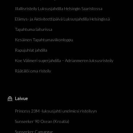
Illallisristeily Luksusjahdilla Helsingin Saaristossa
Elämys- ja Aktiviteettipäivä Luksusjahdilla Helsingissä
Tapahtuma laiturissa
Kesäinen Tapahtumaviikonloppu
Rapujuhlat jahdilla
Koe Välimeri superjahdilla – Adrianmeren luksusristeily
Räätälöi oma risteily
Laivue
Princess 23M -luksusjahti unelmiesi risteilyyn
Sunseeker 90 Ocean (Kroatia)
Sunseeker Camargue