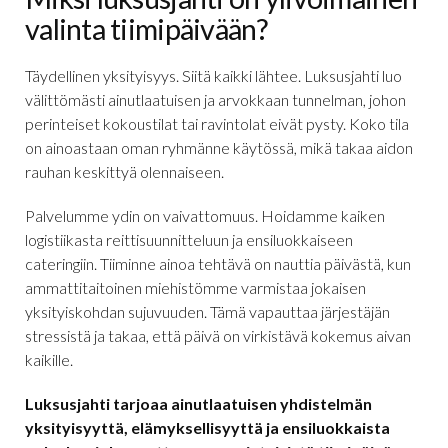
valinta tiimipäivään?
Täydellinen yksityisyys. Siitä kaikki lähtee. Luksusjahti luo
välittömästi ainutlaatuisen ja arvokkaan tunnelman, johon
perinteiset kokoustilat tai ravintolat eivät pysty. Koko tila
on ainoastaan oman ryhmänne käytössä, mikä takaa aidon
rauhan keskittyä olennaiseen.
Palvelumme ydin on vaivattomuus. Hoidamme kaiken
logistiikasta reittisuunnitteluun ja ensiluokkaiseen
cateringiin. Tiiminne ainoa tehtävä on nauttia päivästä, kun
ammattitaitoinen miehistömme varmistaa jokaisen
yksityiskohdan sujuvuuden. Tämä vapauttaa järjestäjän
stressistä ja takaa, että päivä on virkistävä kokemus aivan
kaikille.
Luksusjahti tarjoaa ainutlaatuisen yhdistelmän
yksityisyyttä, elämyksellisyyttä ja ensiluokkaista