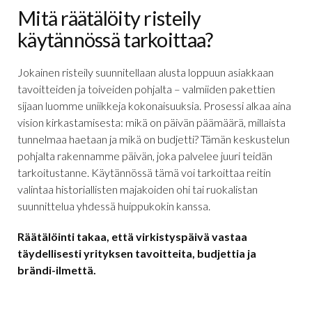
Mitä räätälöity risteily
käytännössä tarkoittaa?
Jokainen risteily suunnitellaan alusta loppuun asiakkaan
tavoitteiden ja toiveiden pohjalta – valmiiden pakettien
sijaan luomme uniikkeja kokonaisuuksia. Prosessi alkaa aina
vision kirkastamisesta: mikä on päivän päämäärä, millaista
tunnelmaa haetaan ja mikä on budjetti? Tämän keskustelun
pohjalta rakennamme päivän, joka palvelee juuri teidän
tarkoitustanne. Käytännössä tämä voi tarkoittaa reitin
valintaa historiallisten majakoiden ohi tai ruokalistan
suunnittelua yhdessä huippukokin kanssa.
Räätälöinti takaa, että virkistyspäivä vastaa
täydellisesti yrityksen tavoitteita, budjettia ja
brändi-ilmettä.