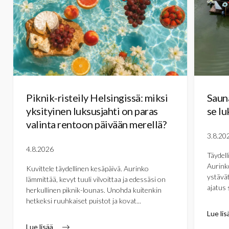
Piknik-risteily Helsingissä: miksi
Sauna
yksityinen luksusjahti on paras
se lu
valinta rentoon päivään merellä?
3.8.20
4.8.2026
Täydell
Aurinko
Kuvittele täydellinen kesäpäivä. Aurinko
ystävät
lämmittää, kevyt tuuli vilvoittaa ja edessäsi on
ajatus 
herkullinen piknik-lounas. Unohda kuitenkin
hetkeksi ruuhkaiset puistot ja kovat...
Lue lis
Lue lisää