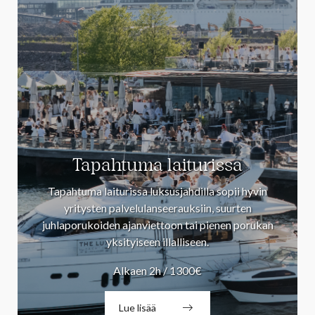
Tapahtuma laiturissa
Tapahtuma laiturissa luksusjahdilla sopii hyvin
yritysten palvelulanseerauksiin, suurten
juhlaporukoiden ajanviettoon tai pienen porukan
yksityiseen illalliseen.
Alkaen 2h / 1300€
Lue lisää