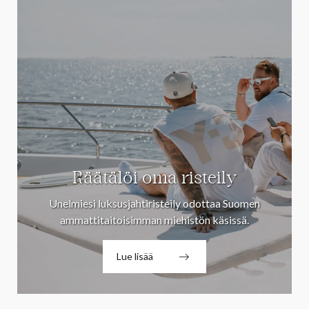
Räätälöi oma risteily
Unelmiesi luksusjahtiristeily odottaa Suomen
ammattitaitoisimman miehistön käsissä.
Lue lisää