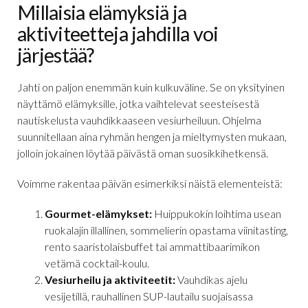
Millaisia elämyksiä ja
aktiviteetteja jahdilla voi
järjestää?
Jahti on paljon enemmän kuin kulkuväline. Se on yksityinen
näyttämö elämyksille, jotka vaihtelevat seesteisestä
nautiskelusta vauhdikkaaseen vesiurheiluun. Ohjelma
suunnitellaan aina ryhmän hengen ja mieltymysten mukaan,
jolloin jokainen löytää päivästä oman suosikkihetkensä.
Voimme rakentaa päivän esimerkiksi näistä elementeistä:
Gourmet-elämykset:
Huippukokin loihtima usean
ruokalajin illallinen, sommelierin opastama viinitasting,
rento saaristolaisbuffet tai ammattibaarimikon
vetämä cocktail-koulu.
Vesiurheilu ja aktiviteetit:
Vauhdikas ajelu
vesijetillä, rauhallinen SUP-lautailu suojaisassa