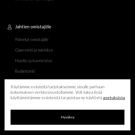
Jahtien omistajille
Palvelut omistajille
Operointi ja miehitys
Huolto ja kunnostus
Budjetointi
Chartertoiminta
Käytämme evästeitä tarjotaksemme sinulle parhaan
Ostot, myynnit ja maahantuonti
kokemuksen verkkosivustollamme. Voit lukea lisää
käyttämistämme evästeistä tai poistaa ne käytöstä
asetuksista
Konsultointi
.
Hyväksy