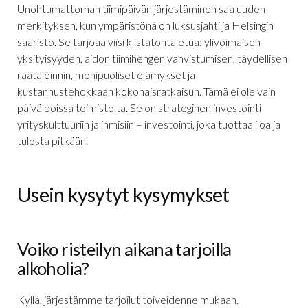
Unohtumattoman tiimipäivän järjestäminen saa uuden
merkityksen, kun ympäristönä on luksusjahti ja Helsingin
saaristo. Se tarjoaa viisi kiistatonta etua: ylivoimaisen
yksityisyyden, aidon tiimihengen vahvistumisen, täydellisen
räätälöinnin, monipuoliset elämykset ja
kustannustehokkaan kokonaisratkaisun. Tämä ei ole vain
päivä poissa toimistolta. Se on strateginen investointi
yrityskulttuuriin ja ihmisiin – investointi, joka tuottaa iloa ja
tulosta pitkään.
Usein kysytyt kysymykset
Voiko risteilyn aikana tarjoilla
alkoholia?
Kyllä, järjestämme tarjoilut toiveidenne mukaan.