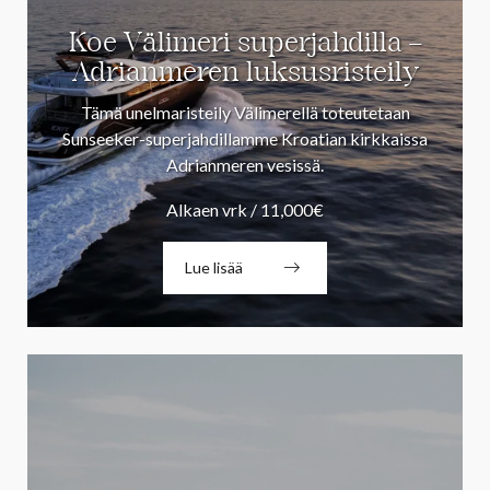
Koe Välimeri superjahdilla –
Adrianmeren luksusristeily
Tämä unelmaristeily Välimerellä toteutetaan
Sunseeker-superjahdillamme Kroatian kirkkaissa
Adrianmeren vesissä.
Alkaen vrk / 11,000€
Lue lisää