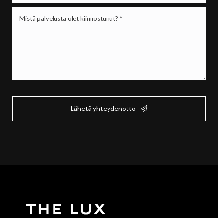
Mistä
palvelusta
olet
kiinnostunut?
*
(Pakollinen)
Lähetä yhteydenotto