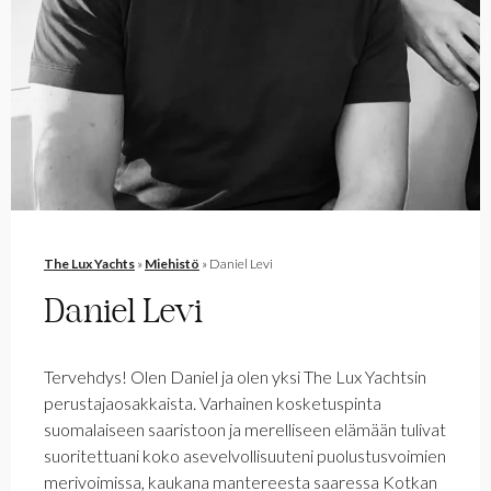
The Lux Yachts
»
Miehistö
»
Daniel Levi
Daniel Levi
Tervehdys! Olen Daniel ja olen yksi The Lux Yachtsin
perustajaosakkaista. Varhainen kosketuspinta
suomalaiseen saaristoon ja merelliseen elämään tulivat
suoritettuani koko asevelvollisuuteni puolustusvoimien
merivoimissa, kaukana mantereesta saaressa Kotkan