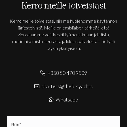
Kerro meille toiveistasi
Kerro meille toiveistasi, niin me huolehdimme käytännön
järjestelyistä. Meille on ensisijaisen tärkeää, että
vieraanamme voit keskittyä nauttimaan jahdista,
merimaisemista, seurasta ja luksuspalvelusta – tietysti
täysin yksityisesti.
+358 50 470 9509
charters@thelux.yachts
Whatsapp
Nimi
(Pakollinen)