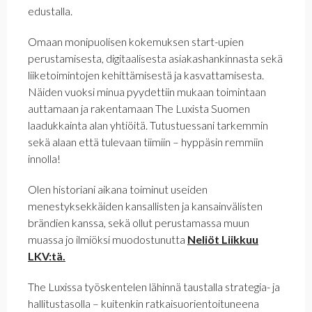
edustalla.
Omaan monipuolisen kokemuksen start-upien
perustamisesta, digitaalisesta asiakashankinnasta sekä
liiketoimintojen kehittämisestä ja kasvattamisesta.
Näiden vuoksi minua pyydettiin mukaan toimintaan
auttamaan ja rakentamaan The Luxista Suomen
laadukkainta alan yhtiöitä. Tutustuessani tarkemmin
sekä alaan että tulevaan tiimiin – hyppäsin remmiin
innolla!
Olen historiani aikana toiminut useiden
menestyksekkäiden kansallisten ja kansainvälisten
brändien kanssa, sekä ollut perustamassa muun
muassa jo ilmiöksi muodostunutta
Neliöt Liikkuu
LKV:tä.
The Luxissa työskentelen lähinnä taustalla strategia- ja
hallitustasolla – kuitenkin ratkaisuorientoituneena