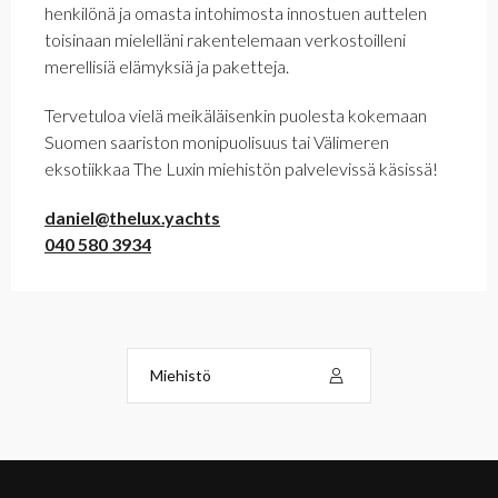
henkilönä ja omasta intohimosta innostuen auttelen
toisinaan mielelläni rakentelemaan verkostoilleni
merellisiä elämyksiä ja paketteja.
Tervetuloa vielä meikäläisenkin puolesta kokemaan
Suomen saariston monipuolisuus tai Välimeren
eksotiikkaa The Luxin miehistön palvelevissä käsissä!
daniel@thelux.yachts
040 580 3934
Miehistö