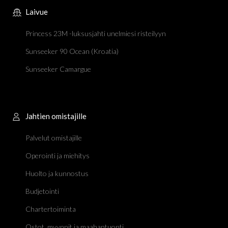
Laivue
Princess 23M -luksusjahti unelmiesi risteilyyn
Sunseeker 90 Ocean (Kroatia)
Sunseeker Camargue
Jahtien omistajille
Palvelut omistajille
Operointi ja miehitys
Huolto ja kunnostus
Budjetointi
Chartertoiminta
Ostot, myynnit ja maahantuonti