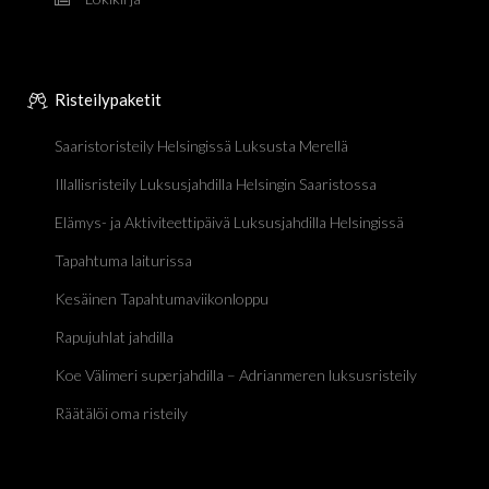
Risteilypaketit
Saaristoristeily Helsingissä Luksusta Merellä
Illallisristeily Luksusjahdilla Helsingin Saaristossa
Elämys- ja Aktiviteettipäivä Luksusjahdilla Helsingissä
Tapahtuma laiturissa
Kesäinen Tapahtumaviikonloppu
Rapujuhlat jahdilla
Koe Välimeri superjahdilla – Adrianmeren luksusristeily
Räätälöi oma risteily