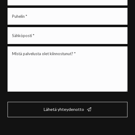
Puhelin
(Pakollinen)
Sähköposti
(Pakollinen)
Mistä
palvelusta
olet
kiinnostunut?
*
(Pakollinen)
Lähetä yhteydenotto