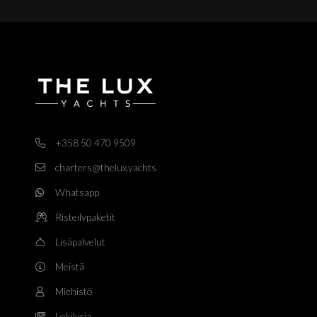
+358 50 470 9509
charters@thelux.yachts
Whatsapp
Risteilypaketit
Lisäpalvelut
Meistä
Miehistö
Lokikirja