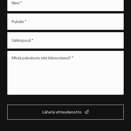
(Pakollinen)
Puhelin
(Pakollinen)
Sähköposti
(Pakollinen)
Mistä
palvelusta
olet
kiinnostunut?
*
(Pakollinen)
Lähetä yhteydenotto