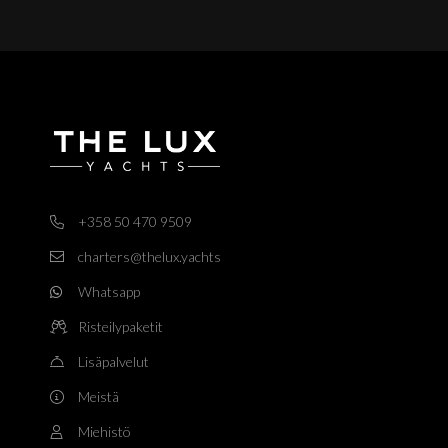
+358 50 470 9509
charters@thelux.yachts
Whatsapp
Risteilypaketit
Lisäpalvelut
Meistä
Miehistö