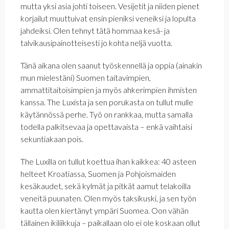
mutta yksi asia johti toiseen. Vesijetit ja niiden pienet
korjailut muuttuivat ensin pieniksi veneiksi ja lopulta
jahdeiksi. Olen tehnyt tätä hommaa kesä- ja
talvikausipainotteisesti jo kohta neljä vuotta.
Tänä aikana olen saanut työskennellä ja oppia (ainakin
mun mielestäni) Suomen taitavimpien,
ammattitaitoisimpien ja myös ahkerimpien ihmisten
kanssa. The Luxista ja sen porukasta on tullut mulle
käytännössä perhe. Työ on rankkaa, mutta samalla
todella palkitsevaa ja opettavaista – enkä vaihtaisi
sekuntiakaan pois.
The Luxilla on tullut koettua ihan kaikkea: 40 asteen
helteet Kroatiassa, Suomen ja Pohjoismaiden
kesäkaudet, sekä kylmät ja pitkät aamut telakoilla
veneitä puunaten. Olen myös taksikuski, ja sen työn
kautta olen kiertänyt ympäri Suomea. Oon vähän
tällainen ikiliikkuja – paikallaan olo ei ole koskaan ollut