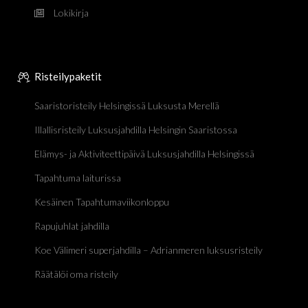
Lokikirja
Risteilypaketit
Saaristoristeily Helsingissä Luksusta Merellä
Illallisristeily Luksusjahdilla Helsingin Saaristossa
Elämys- ja Aktiviteettipäivä Luksusjahdilla Helsingissä
Tapahtuma laiturissa
Kesäinen Tapahtumaviikonloppu
Rapujuhlat jahdilla
Koe Välimeri superjahdilla – Adrianmeren luksusristeily
Räätälöi oma risteily