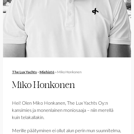
The Lux Yachts
»
Miehistö
»
Miko Honkonen
Miko Honkonen
Hei! Olen Miko Honkanen, The Lux Yachts Oy:n
kansimies ja monenlainen moniosaaja – niin merellä
kuin telakallakin.
Merille päätyminen ei ollut alun perin mun suunnitelma,