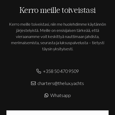
Kerro meille toiveistasi
Kerro meille toiveistasi, niin me huolehdimme käytännön
järjestelyistä. Meille on ensisijaisen tärkeää, että
vieraanamme voit keskittyä nauttimaan jahdista,
merimaisemista, seurasta ja luksuspalvelusta – tietysti
täysin yksityisesti.
+358 50 470 9509
charters@thelux.yachts
Whatsapp
Nimi