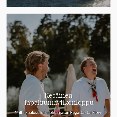
Kesäinen
Tapahtumaviikonloppu
Miltä kuulostaisi unohtumaton Regatta- tai Flow-