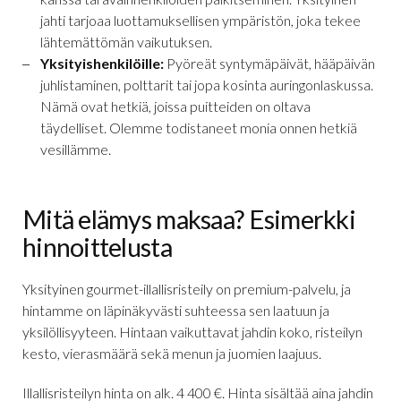
jahti tarjoaa luottamuksellisen ympäristön, joka tekee
lähtemättömän vaikutuksen.
Yksityishenkilöille:
Pyöreät syntymäpäivät, hääpäivän
juhlistaminen, polttarit tai jopa kosinta auringonlaskussa.
Nämä ovat hetkiä, joissa puitteiden on oltava
täydelliset. Olemme todistaneet monia onnen hetkiä
vesillämme.
Mitä elämys maksaa? Esimerkki
hinnoittelusta
Yksityinen gourmet-illallisristeily on premium-palvelu, ja
hintamme on läpinäkyvästi suhteessa sen laatuun ja
yksilöllisyyteen. Hintaan vaikuttavat jahdin koko, risteilyn
kesto, vierasmäärä sekä menun ja juomien laajuus.
Illallisristeilyn hinta on alk. 4 400 €. Hinta sisältää aina jahdin