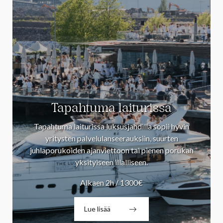
Tapahtuma laiturissa
Tapahtuma laiturissa luksusjahdilla sopii hyvin
yritysten palvelulanseerauksiin, suurten
juhlaporukoiden ajanviettoon tai pienen porukan
yksityiseen illalliseen.
Alkaen 2h / 1300€
Lue lisää