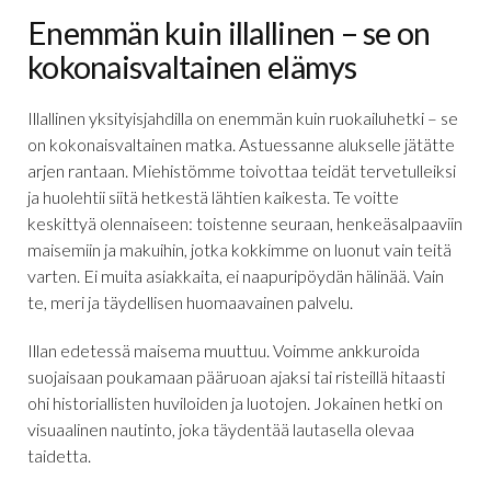
Enemmän kuin illallinen – se on
kokonaisvaltainen elämys
Illallinen yksityisjahdilla on enemmän kuin ruokailuhetki – se
on kokonaisvaltainen matka. Astuessanne alukselle jätätte
arjen rantaan. Miehistömme toivottaa teidät tervetulleiksi
ja huolehtii siitä hetkestä lähtien kaikesta. Te voitte
keskittyä olennaiseen: toistenne seuraan, henkeäsalpaaviin
maisemiin ja makuihin, jotka kokkimme on luonut vain teitä
varten. Ei muita asiakkaita, ei naapuripöydän hälinää. Vain
te, meri ja täydellisen huomaavainen palvelu.
Illan edetessä maisema muuttuu. Voimme ankkuroida
suojaisaan poukamaan pääruoan ajaksi tai risteillä hitaasti
ohi historiallisten huviloiden ja luotojen. Jokainen hetki on
visuaalinen nautinto, joka täydentää lautasella olevaa
taidetta.