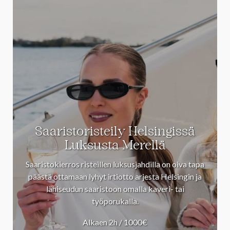
Saaristoristeily Helsingissä
Luksusta Merellä
Saaristokierros risteillen luksusjahdilla on oiva tapa
päästä ottamaan lyhyt irtiotto arjesta Helsingin ja
lähiseudun saaristoon omalla kaveri- tai
työporukalla.
Alkaen 2h / 1000€