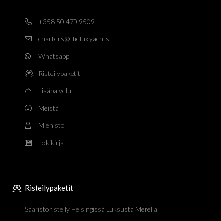
+358 50 470 9509
charters@thelux.yachts
Whatsapp
Risteilypaketit
Lisäpalvelut
Meistä
Miehistö
Lokikirja
Risteilypaketit
Saaristoristeily Helsingissä Luksusta Merellä