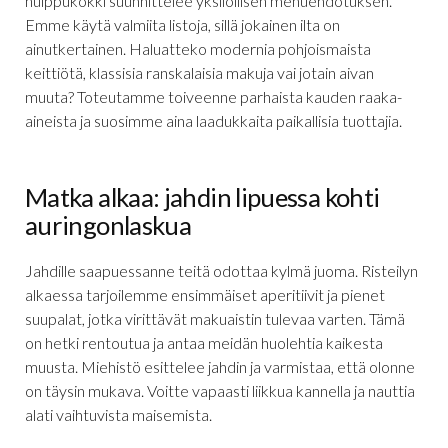
huippukokki suunnittelee yksilöllisen menuehdotuksen.
Emme käytä valmiita listoja, sillä jokainen ilta on
ainutkertainen. Haluatteko modernia pohjoismaista
keittiötä, klassisia ranskalaisia makuja vai jotain aivan
muuta? Toteutamme toiveenne parhaista kauden raaka-
aineista ja suosimme aina laadukkaita paikallisia tuottajia.
Matka alkaa: jahdin lipuessa kohti
auringonlaskua
Jahdille saapuessanne teitä odottaa kylmä juoma. Risteilyn
alkaessa tarjoilemme ensimmäiset aperitiivit ja pienet
suupalat, jotka virittävät makuaistin tulevaa varten. Tämä
on hetki rentoutua ja antaa meidän huolehtia kaikesta
muusta. Miehistö esittelee jahdin ja varmistaa, että olonne
on täysin mukava. Voitte vapaasti liikkua kannella ja nauttia
alati vaihtuvista maisemista.