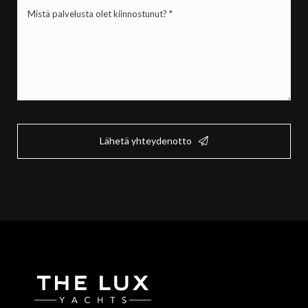
Mistä
palvelusta
olet
kiinnostunut?
*
(Pakollinen)
Lähetä yhteydenotto