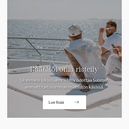
Räätälöi oma risteily
Unelmiesi luksusjahtiristeily odottaa Suomen
ammattitaitoisimman miehistön käsissä.
Lue lisää