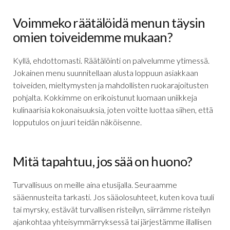
Voimmeko räätälöidä menun täysin
omien toiveidemme mukaan?
Kyllä, ehdottomasti. Räätälöinti on palvelumme ytimessä.
Jokainen menu suunnitellaan alusta loppuun asiakkaan
toiveiden, mieltymysten ja mahdollisten ruokarajoitusten
pohjalta. Kokkimme on erikoistunut luomaan uniikkeja
kulinaarisia kokonaisuuksia, joten voitte luottaa siihen, että
lopputulos on juuri teidän näköisenne.
Mitä tapahtuu, jos sää on huono?
Turvallisuus on meille aina etusijalla. Seuraamme
sääennusteita tarkasti. Jos sääolosuhteet, kuten kova tuuli
tai myrsky, estävät turvallisen risteilyn, siirrämme risteilyn
ajankohtaa yhteisymmärryksessä tai järjestämme illallisen