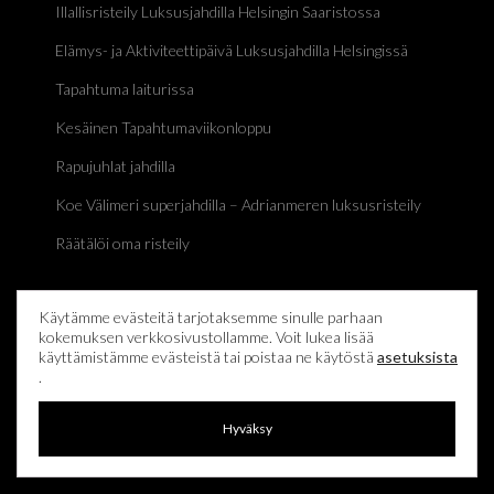
Illallisristeily Luksusjahdilla Helsingin Saaristossa
Elämys- ja Aktiviteettipäivä Luksusjahdilla Helsingissä
Tapahtuma laiturissa
Kesäinen Tapahtumaviikonloppu
Rapujuhlat jahdilla
Koe Välimeri superjahdilla – Adrianmeren luksusristeily
Räätälöi oma risteily
Käytämme evästeitä tarjotaksemme sinulle parhaan
kokemuksen verkkosivustollamme. Voit lukea lisää
Laivue
käyttämistämme evästeistä tai poistaa ne käytöstä
asetuksista
.
Princess 23M -luksusjahti unelmiesi risteilyyn
Hyväksy
Sunseeker 90 Ocean (Kroatia)
Sunseeker Camargue