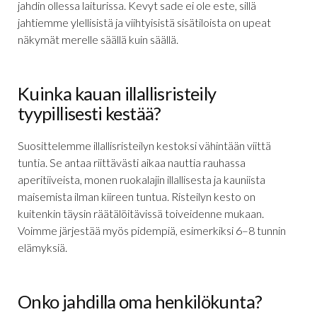
jahdin ollessa laiturissa. Kevyt sade ei ole este, sillä
jahtiemme ylellisistä ja viihtyisistä sisätiloista on upeat
näkymät merelle säällä kuin säällä.
Kuinka kauan illallisristeily
tyypillisesti kestää?
Suosittelemme illallisristeilyn kestoksi vähintään viittä
tuntia. Se antaa riittävästi aikaa nauttia rauhassa
aperitiiveista, monen ruokalajin illallisesta ja kauniista
maisemista ilman kiireen tuntua. Risteilyn kesto on
kuitenkin täysin räätälöitävissä toiveidenne mukaan.
Voimme järjestää myös pidempiä, esimerkiksi 6–8 tunnin
elämyksiä.
Onko jahdilla oma henkilökunta?