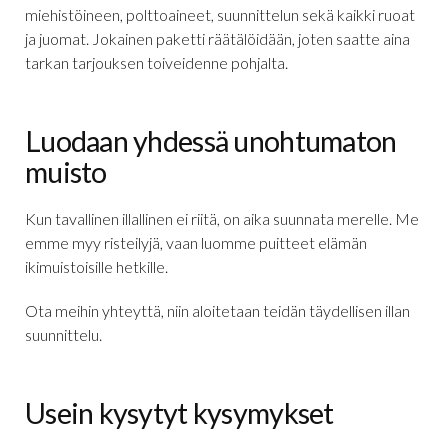
miehistöineen, polttoaineet, suunnittelun sekä kaikki ruoat
ja juomat. Jokainen paketti räätälöidään, joten saatte aina
tarkan tarjouksen toiveidenne pohjalta.
Luodaan yhdessä unohtumaton
muisto
Kun tavallinen illallinen ei riitä, on aika suunnata merelle. Me
emme myy risteilyjä, vaan luomme puitteet elämän
ikimuistoisille hetkille.
Ota meihin yhteyttä, niin aloitetaan teidän täydellisen illan
suunnittelu.
Usein kysytyt kysymykset