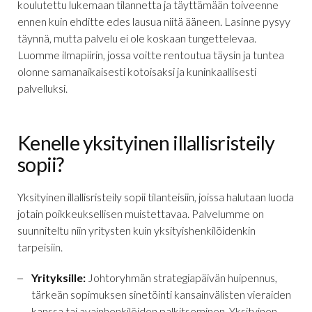
koulutettu lukemaan tilannetta ja täyttämään toiveenne
ennen kuin ehditte edes lausua niitä ääneen. Lasinne pysyy
täynnä, mutta palvelu ei ole koskaan tungettelevaa.
Luomme ilmapiirin, jossa voitte rentoutua täysin ja tuntea
olonne samanaikaisesti kotoisaksi ja kuninkaallisesti
palvelluksi.
Kenelle yksityinen illallisristeily
sopii?
Yksityinen illallisristeily sopii tilanteisiin, joissa halutaan luoda
jotain poikkeuksellisen muistettavaa. Palvelumme on
suunniteltu niin yritysten kuin yksityishenkilöidenkin
tarpeisiin.
Yrityksille:
Johtoryhmän strategiapäivän huipennus,
tärkeän sopimuksen sinetöinti kansainvälisten vieraiden
kanssa tai avainhenkilöiden palkitseminen. Yksityinen