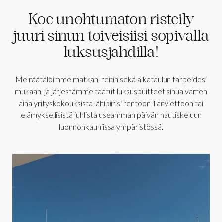
Koe unohtumaton risteily
juuri sinun toiveisiisi sopivalla
luksusjahdilla!
Me räätälöimme matkan, reitin sekä aikataulun tarpeidesi
mukaan, ja järjestämme taatut luksuspuitteet sinua varten
aina yrityskokouksista lähipiirisi rentoon illanviettoon tai
elämyksellisistä juhlista useamman päivän nautiskeluun
luonnonkauniissa ympäristössä.