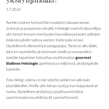
yksityisjahdilla?
3.7.2026
Aurinko laskee horisonttiin maalaten taivaanrannan
oranssin ja purppuran sävyillä. Helsingin saaristo lipuu hiljaa
ohi, tunnet kevyen merituulen kasvoillasi ja kuulet aaltojen
loiskeen jahdin runkoa vasten. Kädessäsi on lasi
täydellisesti viilennettyä samppanjaa. Tämä on alku illalle,
joka on suunniteltu yksinomaan sinulle ja seurueellesi –
meidän tapamme toteuttaa unohtumaton
gourmet
illallinen Helsingin
upeimmassa miljöössä, yksityisjahdin
kannella.
Fine dining -elämys ei ole sidottu seiniin tai valkoisiin
pöytäliinoihin. Meille aito luksus syntyy, kun huippuluokan
ruoka, täydellinen yksityisyys ja jatkuvasti elävä
saaristomaisema yhdistyvät saumattomasti.