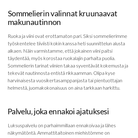
Sommelierin valinnat kruunaavat
makunautinnon
Ruoka ja viini ovat erottamaton pari. Siksi sommelierimme
työskentelee tiiviisti kokin kanssa heti suunnittelun alusta
alkaen. Näin varmistamme, että jokainen viini paitsi
täydentää, myös korostaa ruokalajin parhaita puolia.
Sommelierin tarinat viinien takaa syventävät kokemusta ja
tekevät nautinnosta entistä rikkaamman. Olipa kyse
harvinaisesta vuosikertasamppanjasta tai pientuottajan
helmestä, juomakokonaisuus on aina tarkkaan harkittu.
Palvelu, joka ennakoi ajatuksesi
Luksuspalvelu on parhaimmillaan ennakoivaa ja lähes
näkymätöntä. Ammattitaitoinen miehistömme on