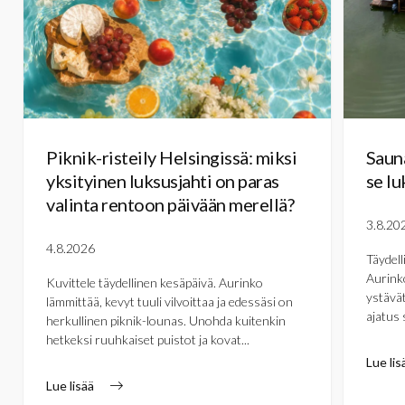
Piknik-risteily Helsingissä: miksi
Sauna
yksityinen luksusjahti on paras
se lu
valinta rentoon päivään merellä?
3.8.20
4.8.2026
Täydell
Aurinko
Kuvittele täydellinen kesäpäivä. Aurinko
ystävät
lämmittää, kevyt tuuli vilvoittaa ja edessäsi on
ajatus 
herkullinen piknik-lounas. Unohda kuitenkin
hetkeksi ruuhkaiset puistot ja kovat...
Lue lis
Lue lisää