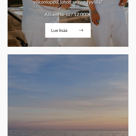
viikonloppu, johon saavut tyylillä?
Alkaen la-su / 12,000€
Lue lisää