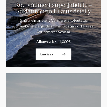
Koe Välimeri superjahdilla –
Adrianmeren luksusristeily
Tämä unelmaristeily Välimerellä toteutetaan
Sunseeker-superjahdillamme Kroatian kirkkaissa
Adrianmeren vesissä.
Alkaen vrk / 11,000€
Lue lisää