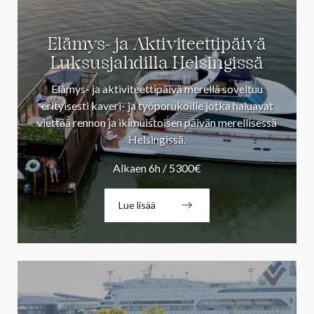
Elämys- ja Aktiviteettipäivä
Luksusjahdilla Helsingissä
Elämys- ja aktiviteettipäivä merellä soveltuu
erityisesti kaveri- ja työporukoille jotka haluavat
viettää rennon ja ikimuistoisen päivän merellisessä
Helsingissä.
Alkaen 6h / 5300€
Lue lisää