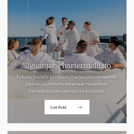
Signature-chartermallisto
Tutustu huolella koottuun chartervalikoimaamme,
joka on suunniteltu tekemään täydellisen
merielämyksen valinnasta vaivatonta.
Lue lisää