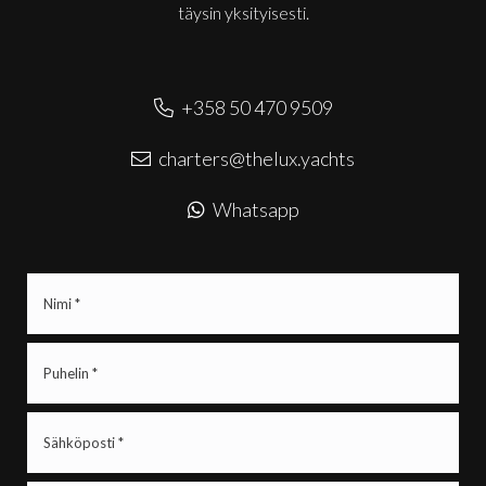
täysin yksityisesti.
+358 50 470 9509
charters@thelux.yachts
Whatsapp
Nimi
(Pakollinen)
Puhelin
(Pakollinen)
Sähköposti
(Pakollinen)