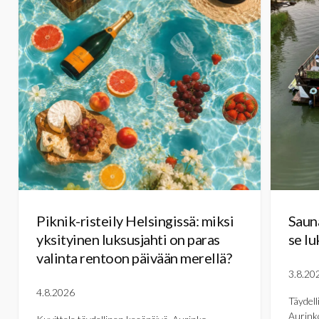
Piknik-risteily Helsingissä: miksi
Sauna
yksityinen luksusjahti on paras
se lu
valinta rentoon päivään merellä?
3.8.20
4.8.2026
Täydell
Aurinko