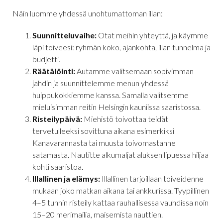
Näin luomme yhdessä unohtumattoman illan:
Suunnitteluvaihe:
Otat meihin yhteyttä, ja käymme
läpi toiveesi: ryhmän koko, ajankohta, illan tunnelma ja
budjetti.
Räätälöinti:
Autamme valitsemaan sopivimman
jahdin ja suunnittelemme menun yhdessä
huippukokkiemme kanssa. Samalla valitsemme
mieluisimman reitin Helsingin kauniissa saaristossa.
Risteilypäivä:
Miehistö toivottaa teidät
tervetulleeksi sovittuna aikana esimerkiksi
Kanavarannasta tai muusta toivomastanne
satamasta. Nautitte alkumaljat aluksen lipuessa hiljaa
kohti saaristoa.
Illallinen ja elämys:
Illallinen tarjoillaan toiveidenne
mukaan joko matkan aikana tai ankkurissa. Tyypillinen
4–5 tunnin risteily kattaa rauhallisessa vauhdissa noin
15–20 merimailia, maisemista nauttien.