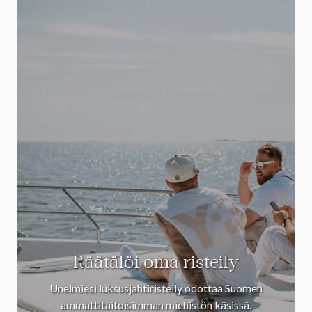
Räätälöi oma risteily
Unelmiesi luksusjahtiristeily odottaa Suomen
ammattitaitoisimman miehistön käsissä.