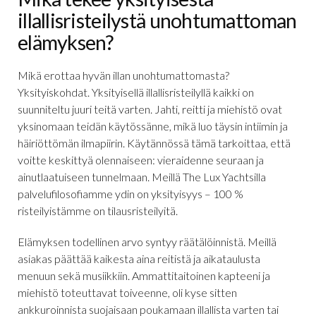
illallisristeilystä unohtumattoman
elämyksen?
Mikä erottaa hyvän illan unohtumattomasta?
Yksityiskohdat. Yksityisellä illallisristeilyllä kaikki on
suunniteltu juuri teitä varten. Jahti, reitti ja miehistö ovat
yksinomaan teidän käytössänne, mikä luo täysin intiimin ja
häiriöttömän ilmapiirin. Käytännössä tämä tarkoittaa, että
voitte keskittyä olennaiseen: vieraidenne seuraan ja
ainutlaatuiseen tunnelmaan. Meillä The Lux Yachtsilla
palvelufilosofiamme ydin on yksityisyys – 100 %
risteilyistämme on tilausristeilyitä.
Elämyksen todellinen arvo syntyy räätälöinnistä. Meillä
asiakas päättää kaikesta aina reitistä ja aikataulusta
menuun sekä musiikkiin. Ammattitaitoinen kapteeni ja
miehistö toteuttavat toiveenne, oli kyse sitten
ankkuroinnista suojaisaan poukamaan illallista varten tai