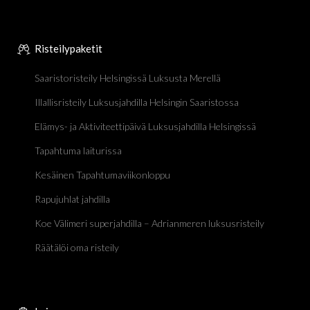
Risteilypaketit
Saaristoristeily Helsingissä Luksusta Merellä
Illallisristeily Luksusjahdilla Helsingin Saaristossa
Elämys- ja Aktiviteettipäivä Luksusjahdilla Helsingissä
Tapahtuma laiturissa
Kesäinen Tapahtumaviikonloppu
Rapujuhlat jahdilla
Koe Välimeri superjahdilla – Adrianmeren luksusristeily
Räätälöi oma risteily