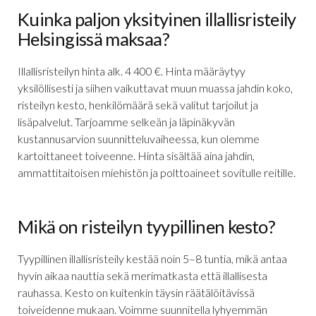
Kuinka paljon yksityinen illallisristeily
Helsingissä maksaa?
Illallisristeilyn hinta alk. 4 400 €. Hinta määräytyy
yksilöllisesti ja siihen vaikuttavat muun muassa jahdin koko,
risteilyn kesto, henkilömäärä sekä valitut tarjoilut ja
lisäpalvelut. Tarjoamme selkeän ja läpinäkyvän
kustannusarvion suunnitteluvaiheessa, kun olemme
kartoittaneet toiveenne. Hinta sisältää aina jahdin,
ammattitaitoisen miehistön ja polttoaineet sovitulle reitille.
Mikä on risteilyn tyypillinen kesto?
Tyypillinen illallisristeily kestää noin 5–8 tuntia, mikä antaa
hyvin aikaa nauttia sekä merimatkasta että illallisesta
rauhassa. Kesto on kuitenkin täysin räätälöitävissä
toiveidenne mukaan. Voimme suunnitella lyhyemmän