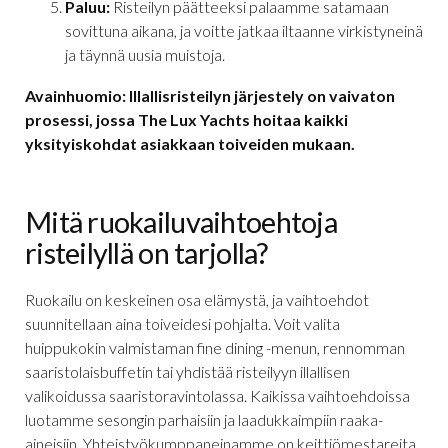
Paluu:
Risteilyn päätteeksi palaamme satamaan
sovittuna aikana, ja voitte jatkaa iltaanne virkistyneinä
ja täynnä uusia muistoja.
Avainhuomio: Illallisristeilyn järjestely on vaivaton
prosessi, jossa The Lux Yachts hoitaa kaikki
yksityiskohdat asiakkaan toiveiden mukaan.
Mitä ruokailuvaihtoehtoja
risteilyllä on tarjolla?
Ruokailu on keskeinen osa elämystä, ja vaihtoehdot
suunnitellaan aina toiveidesi pohjalta. Voit valita
huippukokin valmistaman fine dining -menun, rennomman
saaristolaisbuffetin tai yhdistää risteilyyn illallisen
valikoidussa saaristoravintolassa. Kaikissa vaihtoehdoissa
luotamme sesongin parhaisiin ja laadukkaimpiin raaka-
aineisiin. Yhteistyökumppaneinamme on keittiömestareita,