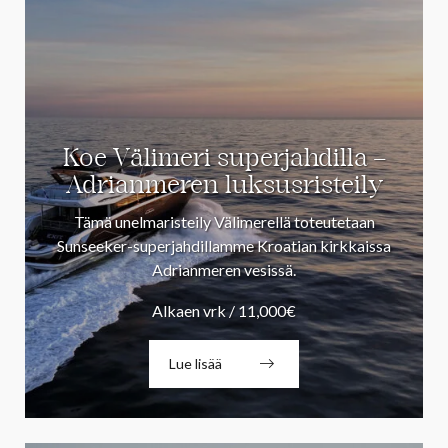
Koe Välimeri superjahdilla –
Adrianmeren luksusristeily
Tämä unelmaristeily Välimerellä toteutetaan
Sunseeker-superjahdillamme Kroatian kirkkaissa
Adrianmeren vesissä.
Alkaen vrk / 11,000€
Lue lisää