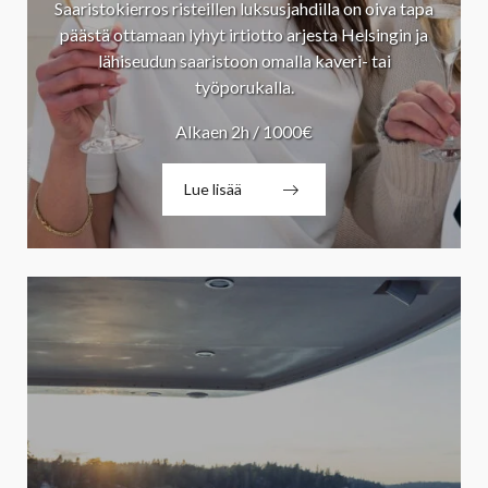
Saaristokierros risteillen luksusjahdilla on oiva tapa
päästä ottamaan lyhyt irtiotto arjesta Helsingin ja
lähiseudun saaristoon omalla kaveri- tai
työporukalla.
Alkaen 2h / 1000€
Lue lisää