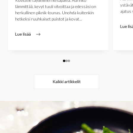
Kuvittele täydellinen kesäpäivä. Aurinko
ystävät
lämmittää, kevyt tuuli vilvoittaa ja edessäsi on
ajatus 
herkullinen piknik-lounas. Unohda kuitenkin
hetkeksi ruuhkaiset puistot ja kovat...
Lue lis
Lue lisää
Kaikki artikkelit