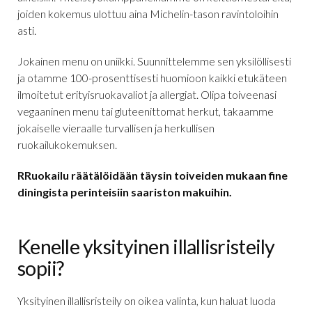
joiden kokemus ulottuu aina Michelin-tason ravintoloihin
asti.
Jokainen menu on uniikki. Suunnittelemme sen yksilöllisesti
ja otamme 100-prosenttisesti huomioon kaikki etukäteen
ilmoitetut erityisruokavaliot ja allergiat. Olipa toiveenasi
vegaaninen menu tai gluteenittomat herkut, takaamme
jokaiselle vieraalle turvallisen ja herkullisen
ruokailukokemuksen.
RRuokailu räätälöidään täysin toiveiden mukaan fine
diningista perinteisiin saariston makuihin.
Kenelle yksityinen illallisristeily
sopii?
Yksityinen illallisristeily on oikea valinta, kun haluat luoda