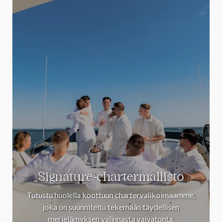
Signature-chartermallisto
Tutustu huolella koottuun chartervalikoimaamme,
joka on suunniteltu tekemään täydellisen
merielämyksen valinnasta vaivatonta.