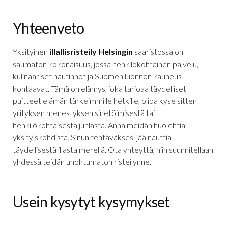
Yhteenveto
Yksityinen
illallisristeily Helsingin
saaristossa on
saumaton kokonaisuus, jossa henkilökohtainen palvelu,
kulinaariset nautinnot ja Suomen luonnon kauneus
kohtaavat. Tämä on elämys, joka tarjoaa täydelliset
puitteet elämän tärkeimmille hetkille, olipa kyse sitten
yrityksen menestyksen sinetöimisestä tai
henkilökohtaisesta juhlasta. Anna meidän huolehtia
yksityiskohdista. Sinun tehtäväksesi jää nauttia
täydellisestä illasta merellä. Ota yhteyttä, niin suunnitellaan
yhdessä teidän unohtumaton risteilynne.
Usein kysytyt kysymykset