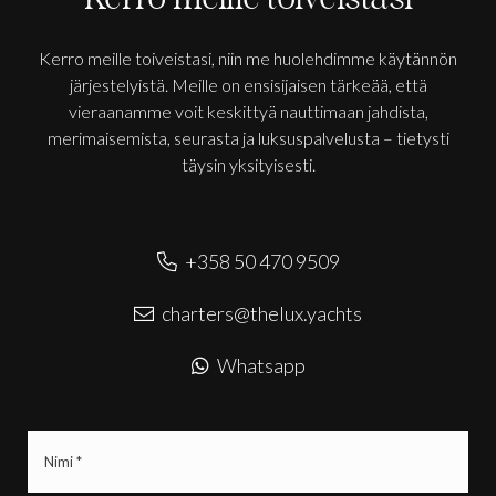
Kerro meille toiveistasi
Kerro meille toiveistasi, niin me huolehdimme käytännön
järjestelyistä. Meille on ensisijaisen tärkeää, että
vieraanamme voit keskittyä nauttimaan jahdista,
merimaisemista, seurasta ja luksuspalvelusta – tietysti
täysin yksityisesti.
+358 50 470 9509
charters@thelux.yachts
Whatsapp
Nimi
(Pakollinen)