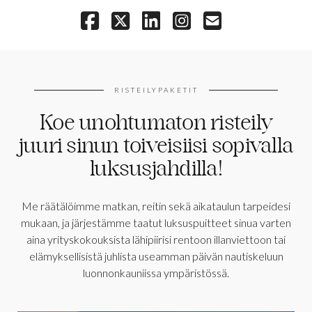
RISTEILYPAKETIT
Koe unohtumaton risteily
juuri sinun toiveisiisi sopivalla
luksusjahdilla!
Me räätälöimme matkan, reitin sekä aikataulun tarpeidesi
mukaan, ja järjestämme taatut luksuspuitteet sinua varten
aina yrityskokouksista lähipiirisi rentoon illanviettoon tai
elämyksellisistä juhlista useamman päivän nautiskeluun
luonnonkauniissa ympäristössä.