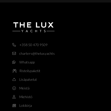
+358 50 470 9509
charters@thelux.yachts
Whatsapp
Risteilypaketit
Lisäpalvelut
Meistä
Miehistö
Lokikirja