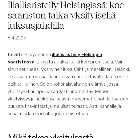
Illallisristeily Helsingissä: koe
saariston taika yksityisellä
luksusjahdilla
6.4.2026
Kuvittele täydellinen
illallisristeily Helsingin
saaristossa
. Ei muita asiakkaita, ei kompromisseja. Vain
sinun seurueesi, yksityinen luksusjahti ja merellinen Helsinki,
joka avautuu ympärillänne aivan uudella tavalla. Tämä ei ole
pelkkä illallinen. Se on kokonaisvaltainen elämys, jossa
yhdistyvät huippuluokan gastronomia, täydellinen
yksityisyys ja henkeäsalpaavat maisemat. Unohda täyteen
buukatut ravintolat ja meluisat terassit. Astu kannelle ja
anna meidän luoda ilta, joka muistetaan.
Mikä tekee yksityisestä