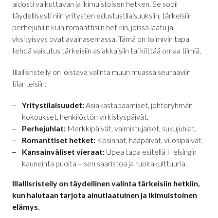
aidosti vaikuttavan ja ikimuistoisen hetken. Se sopii
täydellisesti niin yritysten edustustilaisuuksiin, tärkeisiin
perhejuhliin kuin romanttisiin hetkiin, joissa laatu ja
yksityisyys ovat avainasemassa. Tämä on toimivin tapa
tehdä vaikutus tärkeisiin asiakkaisiin tai kiittää omaa tiimiä.
Illallisristeily on loistava valinta muun muassa seuraaviin
tilanteisiin:
Yritystilaisuudet:
Asiakastapaamiset, johtoryhmän
kokoukset, henkilöstön virkistyspäivät.
Perhejuhlat:
Merkkipäivät, valmistujaiset, sukujuhlat.
Romanttiset hetket:
Kosinnat, hääpäivät, vuosipäivät.
Kansainväliset vieraat:
Upea tapa esitellä Helsingin
kauneinta puolta – sen saaristoa ja ruokakulttuuria.
Illallisristeily on täydellinen valinta tärkeisiin hetkiin,
kun halutaan tarjota ainutlaatuinen ja ikimuistoinen
elämys.