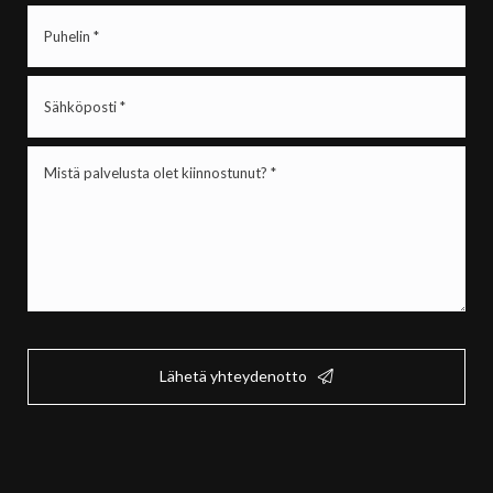
Puhelin
(Pakollinen)
Sähköposti
(Pakollinen)
Mistä
palvelusta
olet
kiinnostunut?
*
(Pakollinen)
Lähetä yhteydenotto