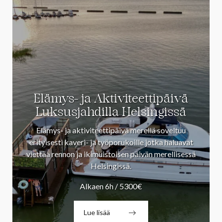
Elämys- ja Aktiviteettipäivä
Luksusjahdilla Helsingissä
Elämys- ja aktiviteettipäivä merellä soveltuu
erityisesti kaveri- ja työporukoille jotka haluavat
viettää rennon ja ikimuistoisen päivän merellisessä
Helsingissä.
Alkaen 6h / 5300€
Lue lisää