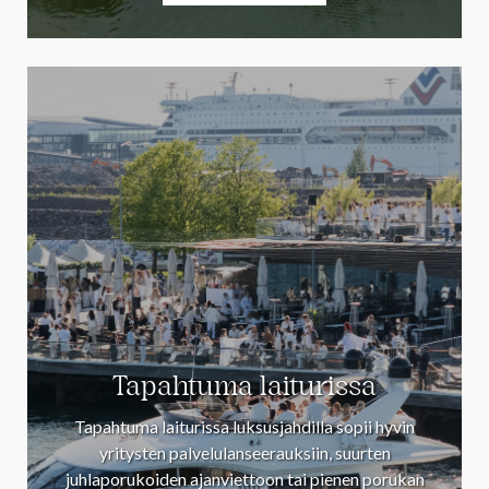
Tapahtuma laiturissa
Tapahtuma laiturissa luksusjahdilla sopii hyvin
yritysten palvelulanseerauksiin, suurten
juhlaporukoiden ajanviettoon tai pienen porukan