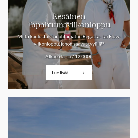
Kesäinen
Tapahtumaviikonloppu
Miltä kuulostaisi unohtumaton Regatta- tai Flow-
viikonloppu, johon saavut tyylillä?
Alkaen la-su / 12,000€
Lue lisää