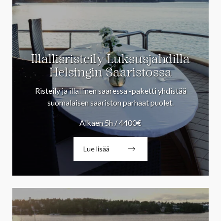
Illallisristeily Luksusjahdilla
Helsingin Saaristossa
Risteily ja illallinen saaressa -paketti yhdistää
suomalaisen saariston parhaat puolet.
Alkaen 5h / 4400€
Lue lisää