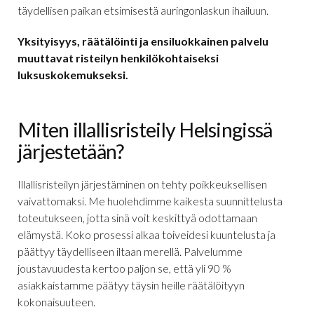
täydellisen paikan etsimisestä auringonlaskun ihailuun.
Yksityisyys, räätälöinti ja ensiluokkainen palvelu
muuttavat risteilyn henkilökohtaiseksi
luksuskokemukseksi.
Miten illallisristeily Helsingissä
järjestetään?
Illallisristeilyn järjestäminen on tehty poikkeuksellisen
vaivattomaksi. Me huolehdimme kaikesta suunnittelusta
toteutukseen, jotta sinä voit keskittyä odottamaan
elämystä. Koko prosessi alkaa toiveidesi kuuntelusta ja
päättyy täydelliseen iltaan merellä. Palvelumme
joustavuudesta kertoo paljon se, että yli 90 %
asiakkaistamme päätyy täysin heille räätälöityyn
kokonaisuuteen.