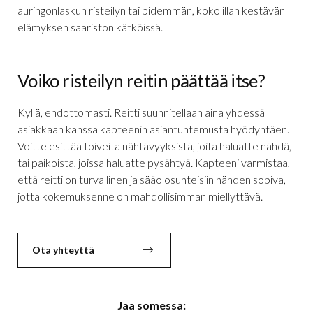
auringonlaskun risteilyn tai pidemmän, koko illan kestävän
elämyksen saariston kätköissä.
Voiko risteilyn reitin päättää itse?
Kyllä, ehdottomasti. Reitti suunnitellaan aina yhdessä
asiakkaan kanssa kapteenin asiantuntemusta hyödyntäen.
Voitte esittää toiveita nähtävyyksistä, joita haluatte nähdä,
tai paikoista, joissa haluatte pysähtyä. Kapteeni varmistaa,
että reitti on turvallinen ja sääolosuhteisiin nähden sopiva,
jotta kokemuksenne on mahdollisimman miellyttävä.
Ota yhteyttä
Jaa somessa: