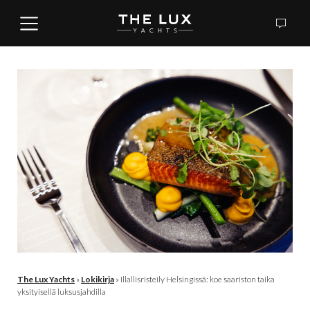
The Lux Yachts
»
Lokikirja
»
Illallisristeily Helsingissä: koe saariston taika
yksityisellä luksusjahdilla