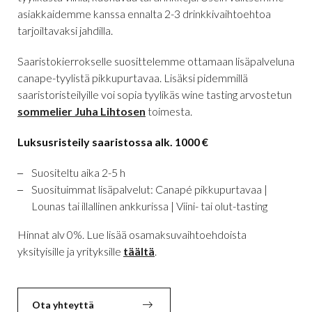
asiakkaidemme kanssa ennalta 2-3 drinkkivaihtoehtoa
tarjoiltavaksi jahdilla.
Saaristokierrokselle suosittelemme ottamaan lisäpalveluna
canape-tyylistä pikkupurtavaa. Lisäksi pidemmillä
saaristoristeilyille voi sopia tyylikäs wine tasting arvostetun
sommelier Juha Lihtosen
toimesta.
Luksusristeily saaristossa alk. 1000 €
Suositeltu aika 2-5 h
Suosituimmat lisäpalvelut: Canapé pikkupurtavaa |
Lounas tai illallinen ankkurissa | Viini- tai olut-tasting
Hinnat alv 0%. Lue lisää osamaksuvaihtoehdoista
yksityisille ja yrityksille
täältä
.
Ota yhteyttä