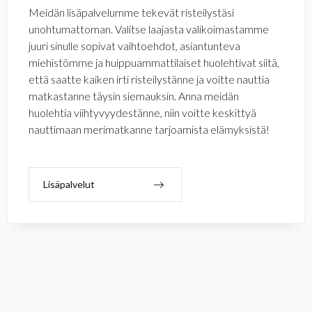
Meidän lisäpalvelumme tekevät risteilystäsi
unohtumattoman. Valitse laajasta valikoimastamme
juuri sinulle sopivat vaihtoehdot, asiantunteva
miehistömme ja huippuammattilaiset huolehtivat siitä,
että saatte kaiken irti risteilystänne ja voitte nauttia
matkastanne täysin siemauksin. Anna meidän
huolehtia viihtyvyydestänne, niin voitte keskittyä
nauttimaan merimatkanne tarjoamista elämyksistä!
Lisäpalvelut