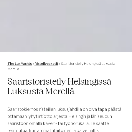
The Lux Yachts
»
Risteilypaketit
»
Saaristoristeily Helsingissä Luksusta
Merellä
Saaristoristeily Helsingissä
Luksusta Merellä
Saaristokierros risteillen luksusjahdilla on oiva tapa päästä
ottamaan lyhyt irtiotto arjesta Helsingin ja lähiseudun
saaristoon omalla kaveri- tai työporukalla. Te saatte
rentoutua, kun ammattitaitoinen ja palvelualtis