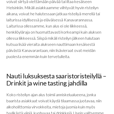
voivat siirtyä viettämään päivää tai iltaa kesäiseen
Helsinkiin. Mikäli asiakkaamme viihtyvät hyvin risteilyn
aikana, voivat he halutessaan jatkaa risteilyä merellä tai
laiturissa idyllisessä ja eläväisessä Kanavarannassa.
Laiturissa ollessamme, kun alus ei ole liikkeessä,
henkilöyläraja on huomattavasti korkeampi kuin aluksen
ollessa liikkeessä. Siispä mikäli risteilyn jälkeen halutaan
kutsua lisää vieraita alukseen nauttimaan kesäisestä
päivästä Kanavarantaan, niin lisävieraat ovat meidän
puolesta enemmän kuin tervetulleita.
Nauti luksuksesta saaristoristeilyllä –
Drinkit ja wine tasting jahdilla
Koko risteilyn ajan alus toimii anniskelualueena, jonka
baarista asiakkaat voivat käydä tilaamassa juotavaa, niin
alkoholittomia virvokkeita, mietoja juomia kuin myös
tyylikästä viiniä, kuohuvaa tai drinkkejä. Usein valitsemme