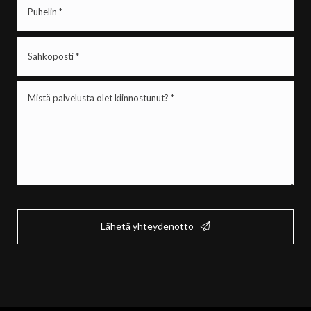
(Pakollinen)
Sähköposti
(Pakollinen)
Mistä
palvelusta
olet
kiinnostunut?
*
(Pakollinen)
Lähetä yhteydenotto