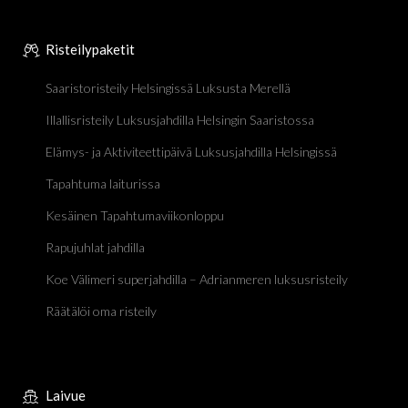
Risteilypaketit
Saaristoristeily Helsingissä Luksusta Merellä
Illallisristeily Luksusjahdilla Helsingin Saaristossa
Elämys- ja Aktiviteettipäivä Luksusjahdilla Helsingissä
Tapahtuma laiturissa
Kesäinen Tapahtumaviikonloppu
Rapujuhlat jahdilla
Koe Välimeri superjahdilla – Adrianmeren luksusristeily
Räätälöi oma risteily
Laivue