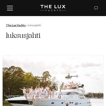
The Lux Yachts
»
luksusjahti
luksusjahti