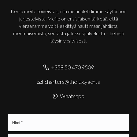
Kerro meille toiveistasi, niin me huolehdimme käytännön
järjestelyistä. Meille on ensisijaisen tärkeää, että
vieraanamme voit keskittyä nauttimaan jahdista,
merimaisemista, seurasta ja luksuspalvelusta – tietysti
täysin yksityisesti.
+358 50 470 9509
charters@thelux.yachts
Whatsapp
Nimi
(Pakollinen)
Puhelin