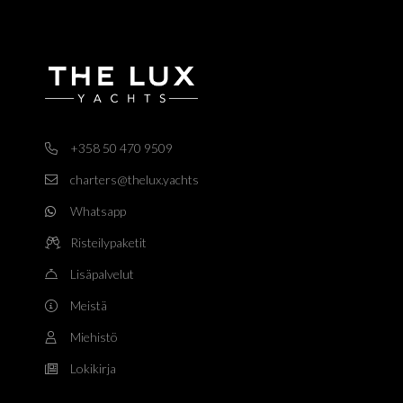
+358 50 470 9509
charters@thelux.yachts
Whatsapp
Risteilypaketit
Lisäpalvelut
Meistä
Miehistö
Lokikirja