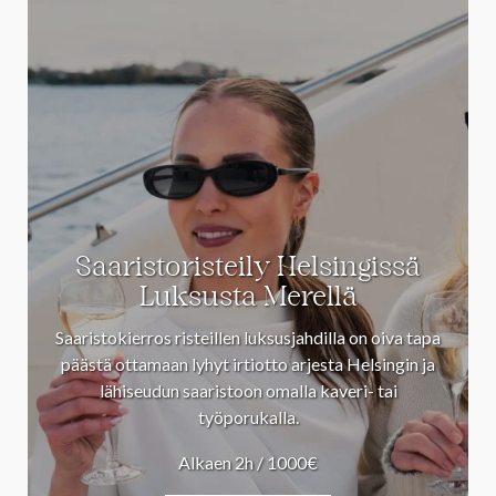
Saaristoristeily Helsingissä
Luksusta Merellä
Saaristokierros risteillen luksusjahdilla on oiva tapa
päästä ottamaan lyhyt irtiotto arjesta Helsingin ja
lähiseudun saaristoon omalla kaveri- tai
työporukalla.
Alkaen 2h / 1000€