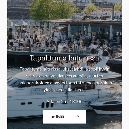
Tapahtuma laiturissa
Tapahtuma laiturissa luksusjahdilla sopii hyvin
yritysten palvelulanseerauksiin, suurten
juhlaporukoiden ajanviettoon tai pienen porukan
yksityiseen illalliseen.
Alkaen 2h / 1300€
Lue lisää