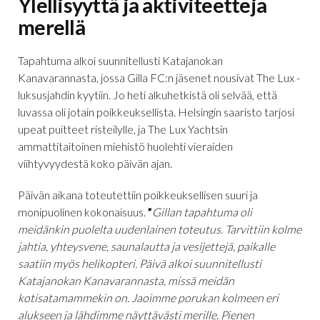
Ylellisyyttä ja aktiviteetteja
merellä
Tapahtuma alkoi suunnitellusti Katajanokan
Kanavarannasta, jossa Gilla FC:n jäsenet nousivat The Lux -
luksusjahdin kyytiin. Jo heti alkuhetkistä oli selvää, että
luvassa oli jotain poikkeuksellista. Helsingin saaristo tarjosi
upeat puitteet risteilylle, ja The Lux Yachtsin
ammattitaitoinen miehistö huolehti vieraiden
viihtyvyydestä koko päivän ajan.
Päivän aikana toteutettiin poikkeuksellisen suuri ja
monipuolinen kokonaisuus.
”
Gillan tapahtuma oli
meidänkin puolelta uudenlainen toteutus. Tarvittiin kolme
jahtia, yhteysvene, saunalautta ja vesijettejä, paikalle
saatiin myös helikopteri. Päivä alkoi suunnitellusti
Katajanokan Kanavarannasta, missä meidän
kotisatamammekin on. Jaoimme porukan kolmeen eri
alukseen ja lähdimme näyttävästi merille. Pienen