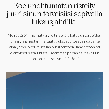
Koe unohtumaton risteily
juuri sinun toiveisiisi sopivalla
luksusjahdilla!
Me räätälöimme matkan, reitin sekä aikataulun tarpeidesi
mukaan, ja järjestämme taatut luksuspuitteet sinua varten
aina yrityskokouksista lähipiirisi rentoon illanviettoon tai
elämyksellisistä juhlista useamman päivän nautiskeluun
luonnonkauniissa ympäristössä.