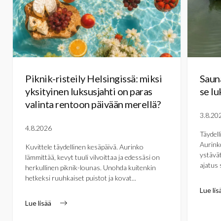
Piknik-risteily Helsingissä: miksi
Sauna
yksityinen luksusjahti on paras
se lu
valinta rentoon päivään merellä?
3.8.20
4.8.2026
Täydell
Aurinko
Kuvittele täydellinen kesäpäivä. Aurinko
ystävät
lämmittää, kevyt tuuli vilvoittaa ja edessäsi on
ajatus 
herkullinen piknik-lounas. Unohda kuitenkin
hetkeksi ruuhkaiset puistot ja kovat...
Lue lis
Lue lisää