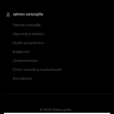
Jahtien omistajille
Palvelut omistajille
Operointi ja miehitys
Huolto ja kunnostus
Budjetointi
Chartertoiminta
Ostot, myynnit ja maahantuonti
Konsultointi
© 2026 Thelux.yachts