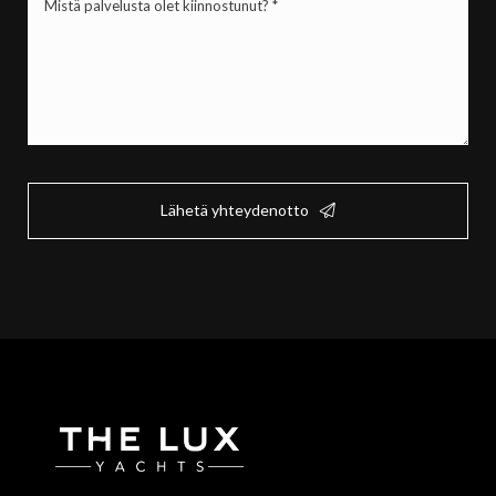
palvelusta
olet
kiinnostunut?
*
(Pakollinen)
Lähetä yhteydenotto