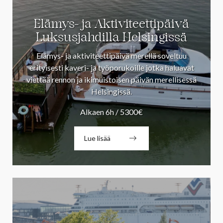
Elämys- ja Aktiviteettipäivä
Luksusjahdilla Helsingissä
Elämys- ja aktiviteettipäivä merellä soveltuu
erityisesti kaveri- ja työporukoille jotka haluavat
viettää rennon ja ikimuistoisen päivän merellisessä
Helsingissä.
Alkaen 6h / 5300€
Lue lisää