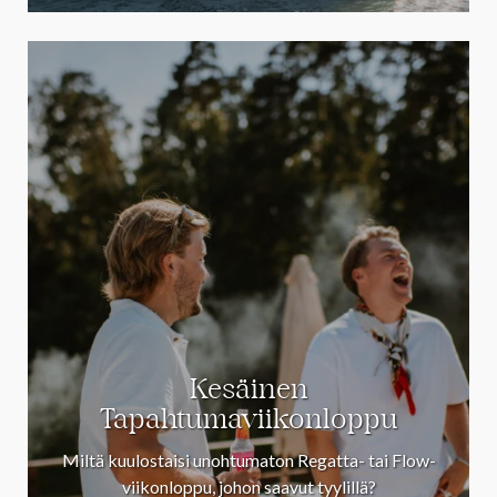
Kesäinen
Tapahtumaviikonloppu
Miltä kuulostaisi unohtumaton Regatta- tai Flow-
viikonloppu, johon saavut tyylillä?