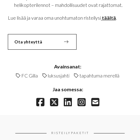
helikopterilennot – mahdollisuudet ovat rajattomat.
Lue lisää ja varaa oma unohtumaton risteilysi
täältä
.
Ota yhteyttä
Avainsanat:
FC Gilla
luksusjahti
tapahtuma merellä
Jaa somessa:
RISTEILYPAKETIT