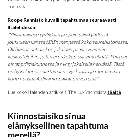
korkealla.
Roope Rannisto kuvaili tapahtumaa seuraavasti
Iltalehdessä
:
”Ylivoimaisesti tyylikkäin ja upein päivä yhdessä
joukkueen kanssa tähän mennessä koko seurahistoriassa.
Oli hienoa nähdä, kun jokainen pääsi syvempiin
keskusteluihin, joihin ei pukukopissa aina ehditä. Puitteet
olivat priimakunnossa ja hymy jokaisella herkässä. Tästä
on hyvä lähteä selättämään syyskautta ja tähtäämään
kohti nousua 4. divariin, paikat on vetreinä.”
Lue koko iltalehden artikkelti The Lux Yachtsista
täältä
Kiinnostaisiko sinua
elämyksellinen tapahtuma
merellä?