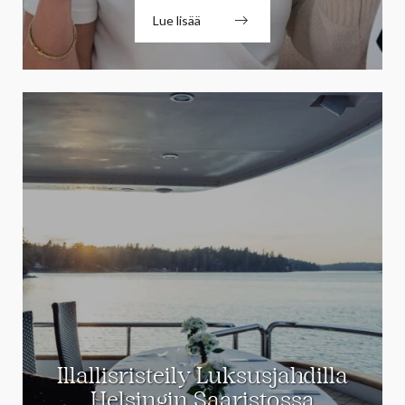
Lue lisää
Illallisristeily Luksusjahdilla
Helsingin Saaristossa