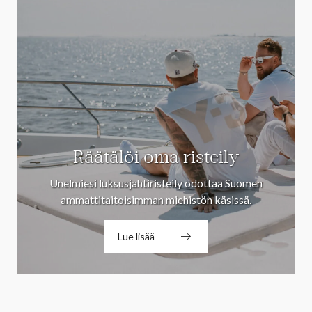
Räätälöi oma risteily
Unelmiesi luksusjahtiristeily odottaa Suomen
ammattitaitoisimman miehistön käsissä.
Lue lisää