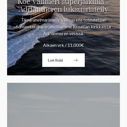
Koe Välimeri superjahdilla –
Adrianmeren luksusristeily
Tämä unelmaristeily Välimerellä toteutetaan
Sunseeker-superjahdillamme Kroatian kirkkaissa
Adrianmeren vesissä.
Alkaen vrk / 11,000€
Lue lisää