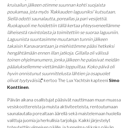
kruisailun jälkeen otimme suunnan kohti suojaista
poukamaa, jota myös ’Rakkauden laguuniksi’ kutsutaan.
Siellä odotti saunalautta, poreallas ja pari vesijettiä.
Ruokapuoli me hoidettiin tällä kertaa yhteysveneellämme
läheisestä ravintolasta ja toimitettiin se suoraa laguuniin.
Laguunista suuntasimme muutaman tunnin jälkeen
takaisin Kanavarantaan ja miehistömme pääsi hetkeksi
hengähtämään ennen illan jatkoja. Gillalla oli välissä
toinen ohjelmanumero, jonka jälkeen he palasivat meidän
pääaluksellemme viettämään loppuiltaa. Koko päivä oli
hyvin onnistunut suunnittelusta lähtien ja osapuolet
olivat tyytyväisiä
,”
kertoo The Lux Yachtsin kapteeni
Simo
Konttinen
.
Päivän aikana osallistujat pääsivät nauttimaan muun muassa
vesiskoottereista ja muista aktiviteeteista, rentoutumaan
saunalautalla porealtaan äärellä sekä maistelemaan huolella
valittuja juomia ja herkullisia tarjoiluja. Kaikki järjestelyt
toteutettiin viimeisen päälle, ja tunnelma oli koko päivän