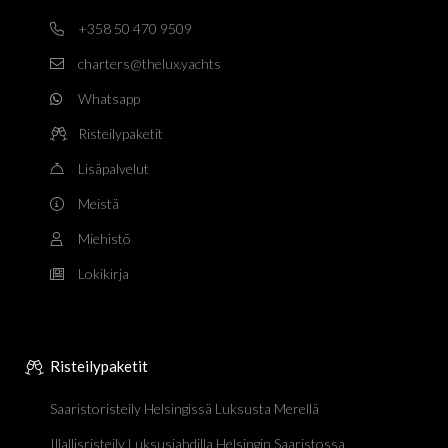
+358 50 470 9509
charters@thelux.yachts
Whatsapp
Risteilypaketit
Lisäpalvelut
Meistä
Miehistö
Lokikirja
Risteilypaketit
Saaristoristeily Helsingissä Luksusta Merellä
Illallisristeily Luksusjahdilla Helsingin Saaristossa