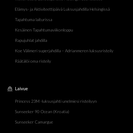
Elämys- ja Aktiviteettipäivä Luksusjahdilla Helsingissä
Tapahtuma laiturissa
Kesäinen Tapahtumaviikonloppu
Rapujuhlat jahdilla
Koe Välimeri superjahdilla – Adrianmeren luksusristeily
Räätälöi oma risteily
Laivue
Princess 23M -luksusjahti unelmiesi risteilyyn
Sunseeker 90 Ocean (Kroatia)
Sunseeker Camargue