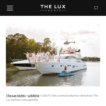
The Lux Yachts
»
Lokikirja
»
Gilla FC koki unohtumattoman elämyksen The
Lux Yachtsin luksusjahdilla