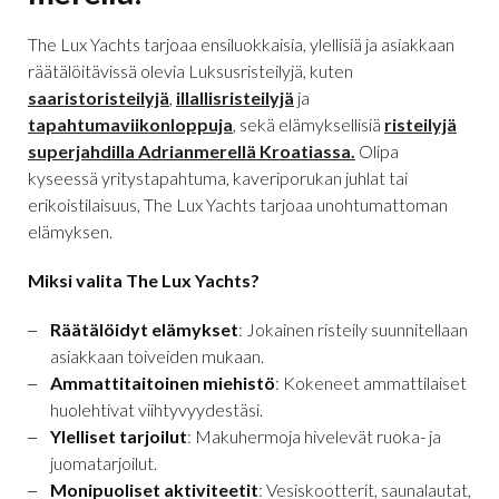
The Lux Yachts tarjoaa ensiluokkaisia, ylellisiä ja asiakkaan
räätälöitävissä olevia Luksusristeilyjä, kuten
saaristoristeilyjä
,
illallisristeilyjä
ja
tapahtumaviikonloppuja
, sekä elämyksellisiä
risteilyjä
superjahdilla Adrianmerellä Kroatiassa.
Olipa
kyseessä yritystapahtuma, kaveriporukan juhlat tai
erikoistilaisuus, The Lux Yachts tarjoaa unohtumattoman
elämyksen.
Miksi valita The Lux Yachts?
Räätälöidyt elämykset
: Jokainen risteily suunnitellaan
asiakkaan toiveiden mukaan.
Ammattitaitoinen miehistö
: Kokeneet ammattilaiset
huolehtivat viihtyvyydestäsi.
Ylelliset tarjoilut
: Makuhermoja hivelevät ruoka- ja
juomatarjoilut.
Monipuoliset aktiviteetit
: Vesiskootterit, saunalautat,