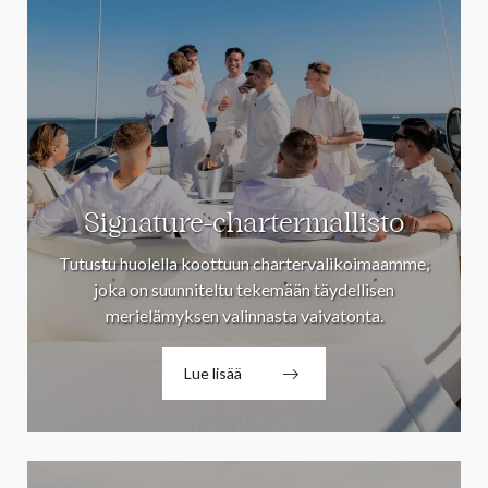
Signature-chartermallisto
Tutustu huolella koottuun chartervalikoimaamme,
joka on suunniteltu tekemään täydellisen
merielämyksen valinnasta vaivatonta.
Lue lisää