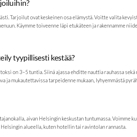
oiluihin?
sti. Tarjoilut ovat keskeinen osa elämystä. Voitte valita kevyi
menuun. Käymme toiveenne läpi etukäteen ja rakennamme niiden
ly tyypillisesti kestää?
ksi on 3–5 tuntia. Siinä ajassa ehditte nauttia rauhassa sekä m
tava ja mukautettavissa tarpeidenne mukaan, lyhyemmästä pyrä
janokalla, aivan Helsingin keskustan tuntumassa. Voimme ku
Helsingin alueella, kuten hotellin tai ravintolan rannasta.