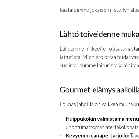
Räätälöimme jokaisen risteilyn alu
Lähtö toiveidenne muk
Lähdemme liikkeelle kotisatamasta
laiturista. Miehistö ottaa teidät vas
kun irtaudumme laiturista ja aloita
Gourmet-elämys aalloill
Lounas jahdilla on kaikkea muuta k
Huippukokin valmistama menu
unohtumattoman ateriakokonaisu
Kevyempi canapé-tarjoilu:
Täyd