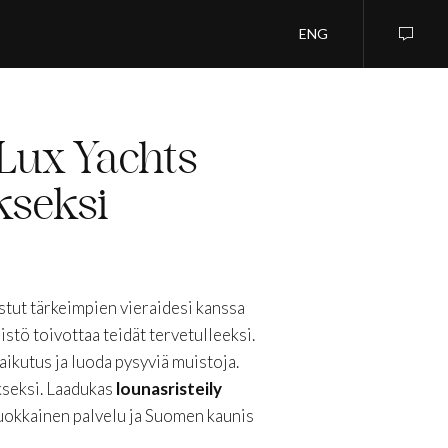
ENG
 Lux Yachts
kseksi
stut tärkeimpien vieraidesi kanssa
stö toivottaa teidät tervetulleeksi.
vaikutus ja luoda pysyviä muistoja.
kseksi. Laadukas
lounasristeily
luokkainen palvelu ja Suomen kaunis