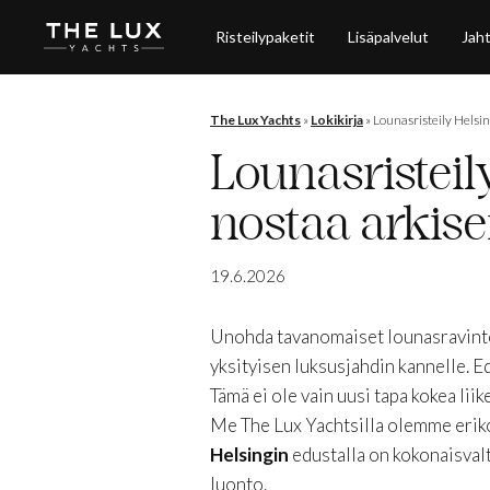
Risteilypaketit
Lisäpalvelut
Jaht
The Lux Yachts
»
Lokikirja
»
Lounasristeily Helsi
Lounasristeil
nostaa arkis
19.6.2026
Unohda tavanomaiset lounasravintola
yksityisen luksusjahdin kannelle. E
Tämä ei ole vain uusi tapa kokea lii
Me The Lux Yachtsilla olemme erik
Helsingin
edustalla on kokonaisvalt
luonto.