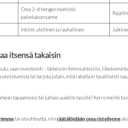
Oma 2–4 hengen miehistö
Rajalli
palveluksessanne
Intiimi, ylellinen ja rauhallinen
Julkine
aa itsensä takaisin
ulu, vaan investointi – tärkeisiin ihmissuhteisiin, liiketoimin
 onnistumista tai tarjota jotain, mitä rahalla ei tavallisesti sa
keän tapaamisesi tai juhlasi uudelle tasolle? Kerro meille toi
ihimme
tai ota yhteyttä, niin
räätälöidään oma risteilynne
alu