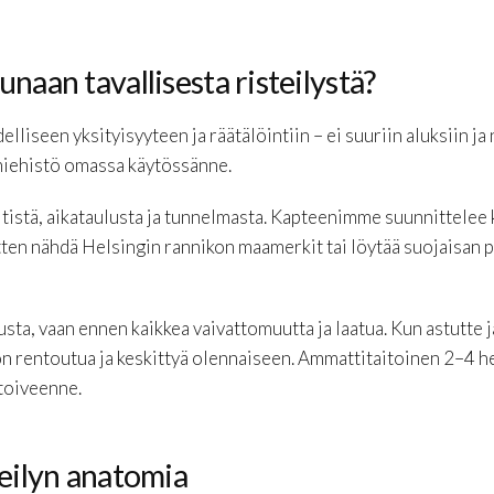
naan tavallisesta risteilystä?
iseen yksityisyyteen ja räätälöintiin – ei suuriin aluksiin ja
n miehistö omassa käytössänne.
tistä, aikataulusta ja tunnelmasta. Kapteenimme suunnittelee 
tten nähdä Helsingin rannikon maamerkit tai löytää suojaisan 
lusta, vaan ennen kaikkea vaivattomuutta ja laatua. Kun astutte 
 on rentoutua ja keskittyä olennaiseen. Ammattitaitoinen 2–4
 toiveenne.
teilyn anatomia