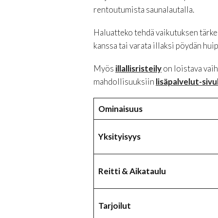
rentoutumista saunalautalla.
Haluatteko tehdä vaikutuksen tärke
kanssa tai varata illaksi pöydän hui
Myös
illallisristeily
on loistava vai
mahdollisuuksiin
lisäpalvelut-siv
Ominaisuus
Yksityisyys
Reitti & Aikataulu
Tarjoilut