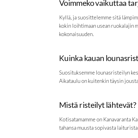
Voimmeko vaikuttaa tarj
Kyllä, ja suosittelemme sitä lämpimä
kokin loihtimaan usean ruokalajin 
kokonaisuuden.
Kuinka kauan lounasristei
Suosituksemme lounasristeilyn kesto
Aikataulu on kuitenkin täysin jous
Mistä risteilyt lähtevät?
Kotisatamamme on Kanavaranta Kata
tahansa muusta sopivasta laiturista 