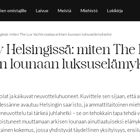
ien omistajille
Laivue
Meistä
Miehistö
Lokikirja
ngissä: miten The Lux Yachts nostaa arkisen lounaan luksuselämykseksi
y Helsingissä: miten The
en lounaan luksuselämy
t ja kaikuvat neuvotteluhuoneet. Kuvittele sen sijaan, että a
dessänne avautuu Helsingin saaristo, ja ammattitaitoinen miehi
keneuvottelu tai tärkeä juhlahetki – se on tehokkain tapa tehdä 
oistuneet muuttamaan arkisen lounaan ainutlaatuiseksi elämy
ainen kokemus, jossa yhdistyvät täydellinen yksityisyys, ensi