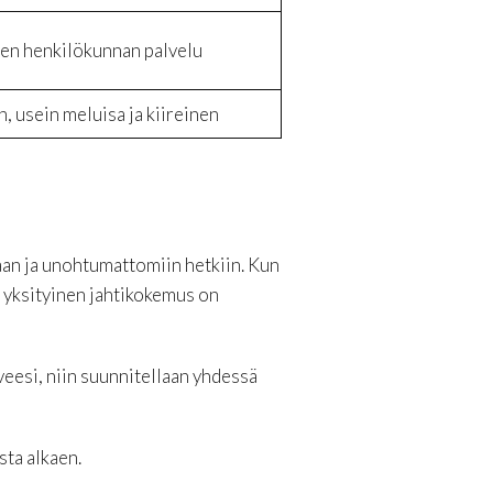
nen henkilökunnan palvelu
n, usein meluisa ja kiireinen
taan ja unohtumattomiin hetkiin. Kun
a, yksityinen jahtikokemus on
veesi, niin suunnitellaan yhdessä
sta alkaen.