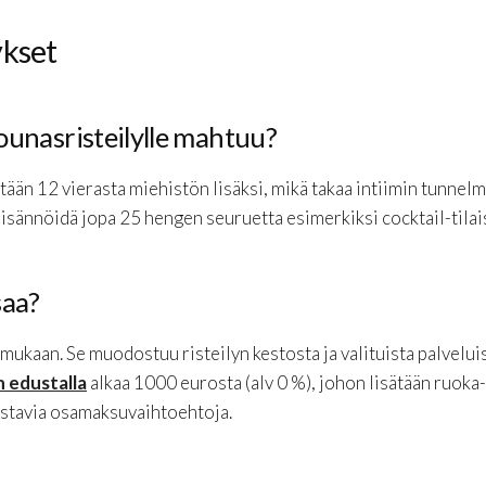
ykset
ounasristeilylle mahtuu?
tään 12 vierasta miehistön lisäksi, mikä takaa intiimin tunnelma
e isännöidä jopa 25 hengen seuruetta esimerkiksi cocktail-tila
saa?
 mukaan. Se muodostuu risteilyn kestosta ja valituista palvelui
n edustalla
alkaa 1000 eurosta (alv 0 %), johon lisätään ruoka-
ustavia osamaksuvaihtoehtoja.