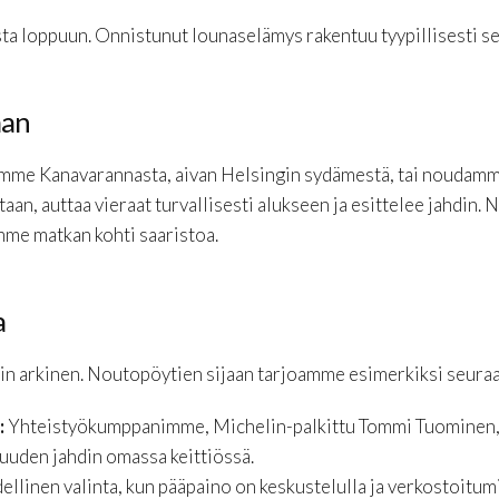
sta loppuun. Onnistunut lounaselämys rakentuu tyypillisesti s
aan
mme Kanavarannasta, aivan Helsingin sydämestä, tai noudamm
taan, auttaa vieraat turvallisesti alukseen ja esittelee jahdin. 
mme matkan kohti saaristoa.
a
uin arkinen. Noutopöytien sijaan tarjoamme esimerkiksi seuraa
:
Yhteistyökumppanimme, Michelin-palkittu Tommi Tuominen, v
uden jahdin omassa keittiössä.
ellinen valinta, kun pääpaino on keskustelulla ja verkostoitumi