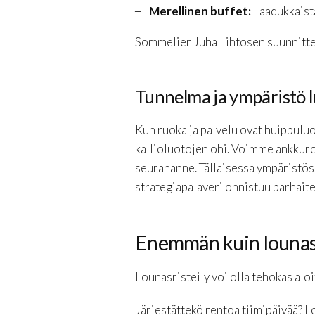
Merellinen buffet:
Laadukkaista 
Sommelier Juha Lihtosen suunnittel
Tunnelma ja ympäristö l
Kun ruoka ja palvelu ovat huippulu
kallioluotojen ohi. Voimme ankkuroi
seurananne. Tällaisessa ympäristöss
strategiapalaveri onnistuu parhaite
Enemmän kuin lounas:
Lounasristeily voi olla tehokas aloi
Järjestättekö rentoa tiimipäivää? 