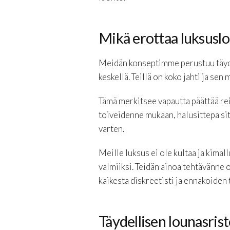
Mikä erottaa luksuslou
Meidän konseptimme perustuu täydell
keskellä. Teillä on koko jahti ja se
Tämä merkitsee vapautta päättää rei
toiveidenne mukaan, halusittepa si
varten.
Meille luksus ei ole kultaa ja kimal
valmiiksi. Teidän ainoa tehtävänne
kaikesta diskreetisti ja ennakoiden
Täydellisen lounasris