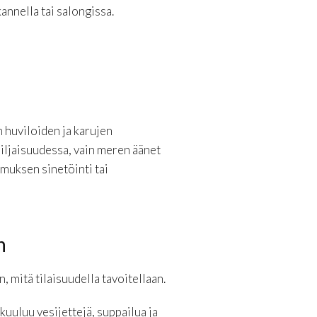
kannella tai salongissa.
 huviloiden ja karujen
hiljaisuudessa, vain meren äänet
imuksen sinetöinti tai
n
 mitä tilaisuudella tavoitellaan.
 kuuluu vesijettejä, suppailua ja