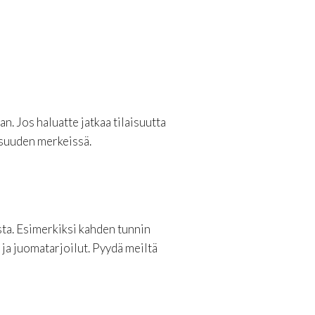
n. Jos haluatte jatkaa tilaisuutta
isuuden merkeissä.
sta. Esimerkiksi kahden tunnin
 ja juomatarjoilut. Pyydä meiltä