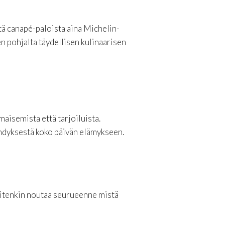
stä canapé-paloista aina Michelin-
 pohjalta täydellisen kulinaarisen
aisemista että tarjoiluista.
hdyksestä koko päivän elämykseen.
itenkin noutaa seurueenne mistä