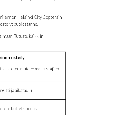
erilennon Helsinki City Coptersin
jestelyt puolestanne.
elmaan. Tutustu kaikkiin
inen risteily
tila satojen muiden matkustajien
reitti ja aikataulu
doitu buffet-lounas