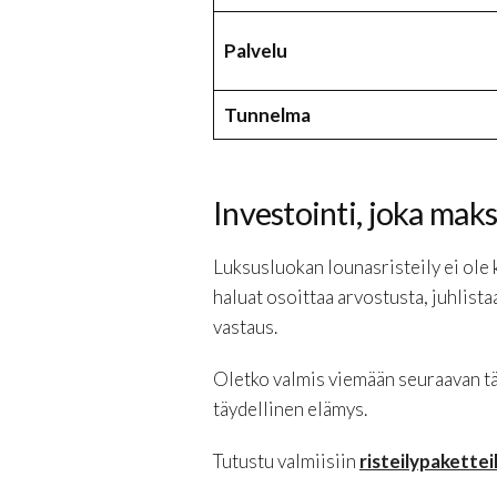
Palvelu
Tunnelma
Investointi, joka maks
Luksusluokan lounasristeily ei ole k
haluat osoittaa arvostusta, juhlistaa
vastaus.
Oletko valmis viemään seuraavan tär
täydellinen elämys.
Tutustu valmiisiin
risteilypakette