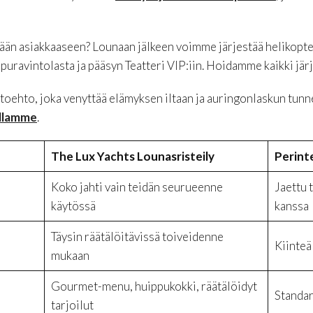
ään asiakkaaseen? Lounaan jälkeen voimme järjestää helikopt
ppuravintolasta ja pääsyn Teatteri VIP:iin. Hoidamme kaikki jär
htoehto, joka venyttää elämyksen iltaan ja auringonlaskun tunn
ullamme
.
The Lux Yachts Lounasristeily
Perinte
Koko jahti vain teidän seurueenne
Jaettu 
käytössä
kanssa
Täysin räätälöitävissä toiveidenne
Kiinteä 
mukaan
Gourmet-menu, huippukokki, räätälöidyt
Standar
tarjoilut