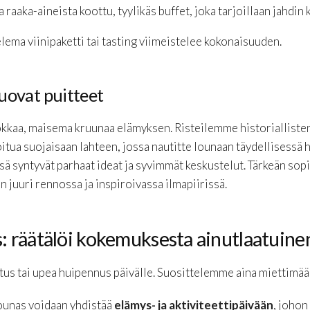
raaka-aineista koottu, tyylikäs buffet, joka tarjoillaan jahdin 
ema viinipaketti tai tasting viimeistelee kokonaisuuden.
uovat puitteet
okkaa, maisema kruunaa elämyksen. Risteilemme historiallisten
tua suojaisaan lahteen, jossa nautitte lounaan täydellisessä 
ä syntyvät parhaat ideat ja syvimmät keskustelut. Tärkeän sop
n juuri rennossa ja inspiroivassa ilmapiirissä.
 räätälöi kokemuksesta ainutlaatuine
tus tai upea huipennus päivälle. Suosittelemme aina miettimään,
Lounas voidaan yhdistää
elämys- ja aktiviteettipäivään
, johon