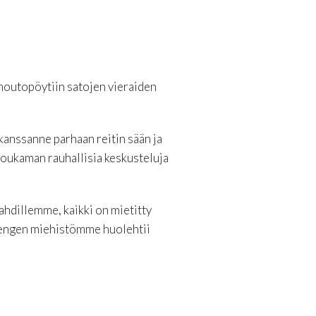
 noutopöytiin satojen vieraiden
kanssanne parhaan reitin sään ja
poukaman rauhallisia keskusteluja
jahdillemme, kaikki on mietitty
 hengen miehistömme huolehtii