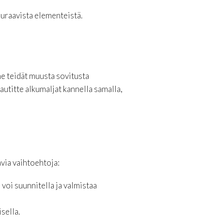
euraavista elementeistä.
e teidät muusta sovitusta
Nautitte alkumaljat kannella samalla,
via vaihtoehtoja:
oi suunnitella ja valmistaa
sella.