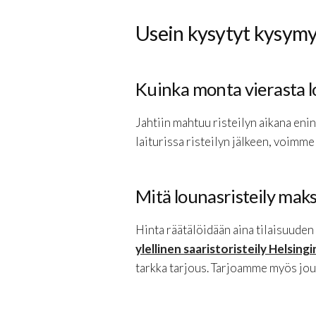
Usein kysytyt kysym
Kuinka monta vierasta l
Jahtiin mahtuu risteilyn aikana enin
laiturissa risteilyn jälkeen, voimm
Mitä lounasristeily mak
Hinta räätälöidään aina tilaisuuden
ylellinen saaristoristeily Helsingi
tarkka tarjous. Tarjoamme myös jo