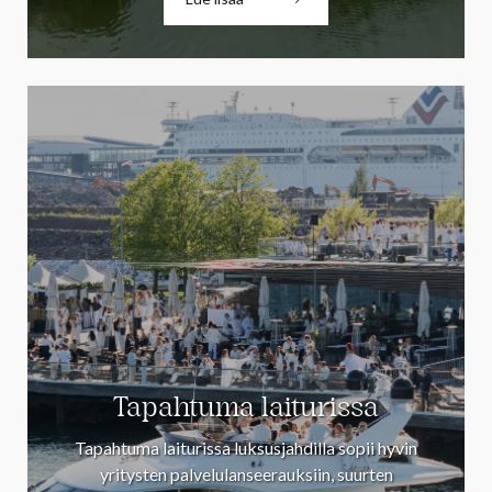
Tapahtuma laiturissa
Tapahtuma laiturissa luksusjahdilla sopii hyvin
yritysten palvelulanseerauksiin, suurten