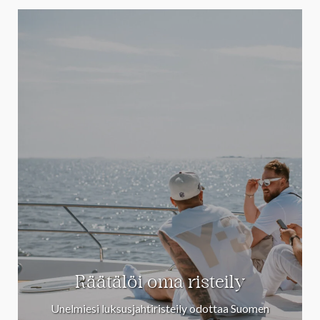
Räätälöi oma risteily
Unelmiesi luksusjahtiristeily odottaa Suomen