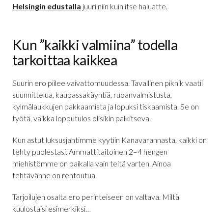
Helsingin edustalla
juuri niin kuin itse haluatte.
Kun ”kaikki valmiina” todella
tarkoittaa kaikkea
Suurin ero piilee vaivattomuudessa. Tavallinen piknik vaatii
suunnittelua, kaupassakäyntiä, ruoanvalmistusta,
kylmälaukkujen pakkaamista ja lopuksi tiskaamista. Se on
työtä, vaikka lopputulos olisikin palkitseva.
Kun astut luksusjahtimme kyytiin Kanavarannasta, kaikki on
tehty puolestasi. Ammattitaitoinen 2–4 hengen
miehistömme on paikalla vain teitä varten. Ainoa
tehtävänne on rentoutua.
Tarjoilujen osalta ero perinteiseen on valtava. Miltä
kuulostaisi esimerkiksi…