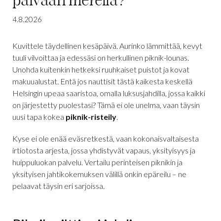
päivään merellä?
4.8.2026
Kuvittele täydellinen kesäpäivä. Aurinko lämmittää, kevyt
tuuli vilvoittaa ja edessäsi on herkullinen piknik-lounas.
Unohda kuitenkin hetkeksi ruuhkaiset puistot ja kovat
makuualustat. Entä jos nauttisit tästä kaikesta keskellä
Helsingin upeaa saaristoa, omalla luksusjahdilla, jossa kaikki
on järjestetty puolestasi? Tämä ei ole unelma, vaan täysin
uusi tapa kokea
piknik-risteily
.
Kyse ei ole enää eväsretkestä, vaan kokonaisvaltaisesta
irtiotosta arjesta, jossa yhdistyvät vapaus, yksityisyys ja
huippuluokan palvelu. Vertailu perinteisen piknikin ja
yksityisen jahtikokemuksen välillä onkin epäreilu – ne
pelaavat täysin eri sarjoissa.