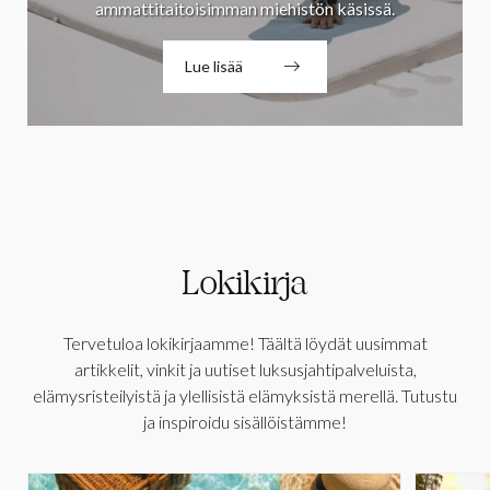
ammattitaitoisimman miehistön käsissä.
Lue lisää
Lokikirja
Tervetuloa lokikirjaamme! Täältä löydät uusimmat
artikkelit, vinkit ja uutiset luksusjahtipalveluista,
elämysristeilyistä ja ylellisistä elämyksistä merellä. Tutustu
ja inspiroidu sisällöistämme!