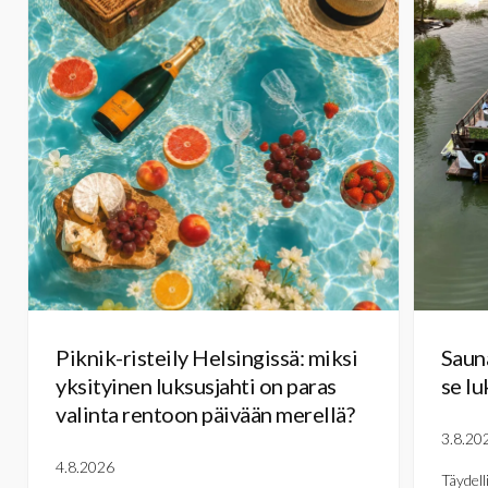
Piknik-risteily Helsingissä: miksi
Sauna
yksityinen luksusjahti on paras
se lu
valinta rentoon päivään merellä?
3.8.20
4.8.2026
Täydell