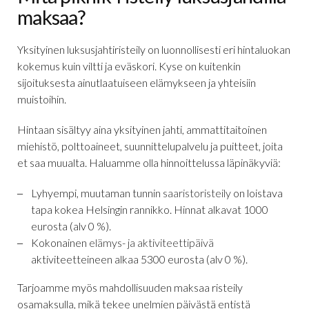
maksaa?
Yksityinen luksusjahtiristeily on luonnollisesti eri hintaluokan
kokemus kuin viltti ja eväskori. Kyse on kuitenkin
sijoituksesta ainutlaatuiseen elämykseen ja yhteisiin
muistoihin.
Hintaan sisältyy aina yksityinen jahti, ammattitaitoinen
miehistö, polttoaineet, suunnittelupalvelu ja puitteet, joita
et saa muualta. Haluamme olla hinnoittelussa läpinäkyviä:
Lyhyempi, muutaman tunnin
saaristoristeily
on loistava
tapa kokea Helsingin rannikko. Hinnat alkavat 1000
eurosta (alv 0 %).
Kokonainen
elämys- ja aktiviteettipäivä
aktiviteetteineen alkaa 5300 eurosta (alv 0 %).
Tarjoamme myös mahdollisuuden maksaa risteily
osamaksulla, mikä tekee unelmien päivästä entistä