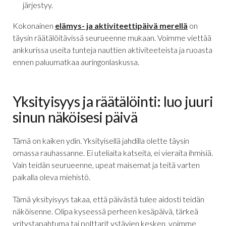
järjestyy.
Kokonainen
elämys- ja aktiviteettipäivä merellä
on
täysin räätälöitävissä seurueenne mukaan. Voimme viettää
ankkurissa useita tunteja nauttien aktiviteeteista ja ruoasta
ennen paluumatkaa auringonlaskussa.
Yksityisyys ja räätälöinti: luo juuri
sinun näköisesi päivä
Tämä on kaiken ydin. Yksityisellä jahdilla olette täysin
omassa rauhassanne. Ei uteliaita katseita, ei vieraita ihmisiä.
Vain teidän seurueenne, upeat maisemat ja teitä varten
paikalla oleva miehistö.
Tämä yksityisyys takaa, että päivästä tulee aidosti teidän
näköisenne. Olipa kyseessä perheen kesäpäivä, tärkeä
yritystapahtuma tai polttarit ystävien kesken, voimme