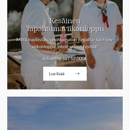
Kesäinen
Tapahtumaviikonloppu
Miltä kuulostaisi unohtumaton Regatta- tai Flow-
viikonloppu, johon saavut tyylillä?
Alkaen la-su / 12,000€
Lue lisää