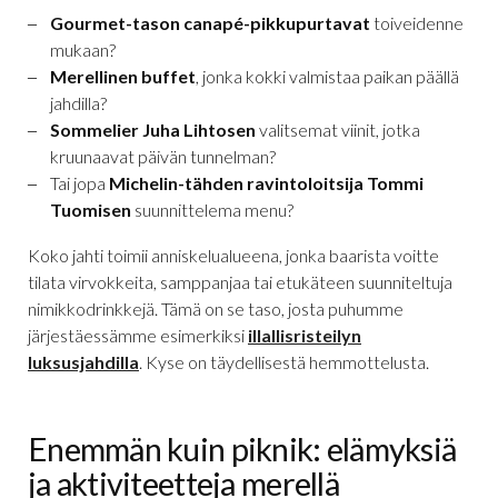
Gourmet-tason canapé-pikkupurtavat
toiveidenne
mukaan?
Merellinen buffet
, jonka kokki valmistaa paikan päällä
jahdilla?
Sommelier Juha Lihtosen
valitsemat viinit, jotka
kruunaavat päivän tunnelman?
Tai jopa
Michelin-tähden ravintoloitsija Tommi
Tuomisen
suunnittelema menu?
Koko jahti toimii anniskelualueena, jonka baarista voitte
tilata virvokkeita, samppanjaa tai etukäteen suunniteltuja
nimikkodrinkkejä. Tämä on se taso, josta puhumme
järjestäessämme esimerkiksi
illallisristeilyn
luksusjahdilla
. Kyse on täydellisestä hemmottelusta.
Enemmän kuin piknik: elämyksiä
ja aktiviteetteja merellä