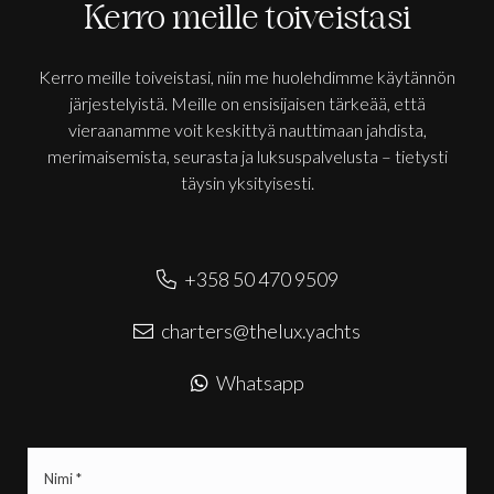
Kerro meille toiveistasi
Kerro meille toiveistasi, niin me huolehdimme käytännön
järjestelyistä. Meille on ensisijaisen tärkeää, että
vieraanamme voit keskittyä nauttimaan jahdista,
merimaisemista, seurasta ja luksuspalvelusta – tietysti
täysin yksityisesti.
+358 50 470 9509
charters@thelux.yachts
Whatsapp
Nimi
(Pakollinen)