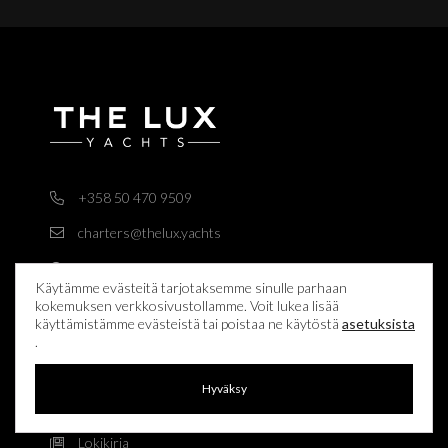
+358 50 470 9509
charters@thelux.yachts
Whatsapp
Käytämme evästeitä tarjotaksemme sinulle parhaan
Risteilypaketit
kokemuksen verkkosivustollamme. Voit lukea lisää
käyttämistämme evästeistä tai poistaa ne käytöstä
asetuksista
Lisäpalvelut
.
Meistä
Hyväksy
Miehistö
Lokikirja