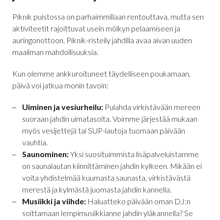
Piknik puistossa on parhaimmillaan rentouttava, mutta sen
aktiviteetit rajoittuvat usein mölkyn pelaamiseen ja
auringonottoon. Piknik-risteily jahdilla avaa aivan uuden
maailman mahdollisuuksia.
Kun olemme ankkuroituneet täydelliseen poukamaan,
päivä voi jatkua monin tavoin:
Uiminen ja vesiurheilu:
Pulahda virkistävään mereen
suoraan jahdin uimatasolta. Voimme järjestää mukaan
myös vesijettejä tai SUP-lautoja tuomaan päivään
vauhtia.
Saunominen:
Yksi suosituimmista lisäpalveluistamme
on saunalautan kiinnittäminen jahdin kylkeen. Mikään ei
voita yhdistelmää kuumasta saunasta, virkistävästä
merestä ja kylmästä juomasta jahdin kannella.
Musiikki ja viihde:
Haluatteko päivään oman DJ:n
soittamaan lempimusiikkianne jahdin yläkannella? Se