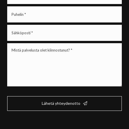
Puhelin
(Pakollinen)
Sähköposti
(Pakollinen)
Mistä
palvelusta
olet
kiinnostunut?
*
(Pakollinen)
Lähetä yhteydenotto