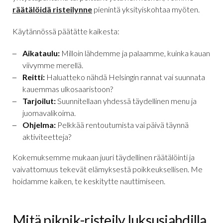
räätälöidä risteilynne
pienintä yksityiskohtaa myöten.
Käytännössä päätätte kaikesta:
Aikataulu:
Milloin lähdemme ja palaamme, kuinka kauan
viivymme merellä.
Reitti:
Haluatteko nähdä Helsingin rannat vai suunnata
kauemmas ulkosaaristoon?
Tarjoilut:
Suunnitellaan yhdessä täydellinen menu ja
juomavalikoima.
Ohjelma:
Pelkkää rentoutumista vai päivä täynnä
aktiviteetteja?
Kokemuksemme mukaan juuri täydellinen räätälöinti ja
vaivattomuus tekevät elämyksestä poikkeuksellisen. Me
hoidamme kaiken, te keskitytte nauttimiseen.
Mitä piknik-risteily luksusjahdilla