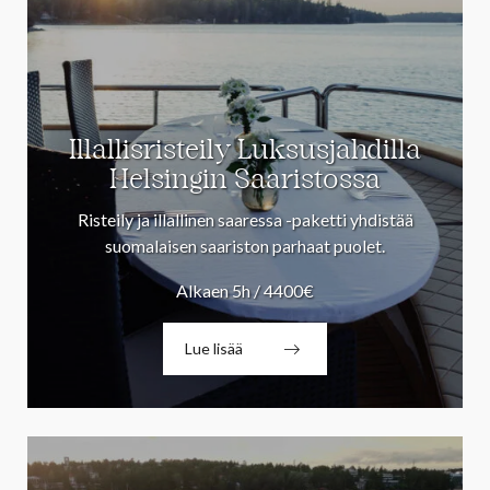
Illallisristeily Luksusjahdilla
Helsingin Saaristossa
Risteily ja illallinen saaressa -paketti yhdistää
suomalaisen saariston parhaat puolet.
Alkaen 5h / 4400€
Lue lisää