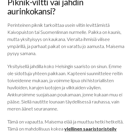
Piknik-viltti vai jahdin
aurinkokansi?
Perinteinen piknik tarkoittaa usein viltin levittämistä
Kaivopuiston tai Suomenlinnan nurmelle. Paikka on kaunis,
mutta yksityisyys on kaukana. Vieraita ihmisiä vilisee
ympärillä, ja parhaat paikat on varattu jo aamusta. Maisema
pysyy samana.
Yksityisellä jahdilla koko Helsingin saaristo on sinun. Emme
ole sidottuja yhteen paikkaan. Kapteeni suunnittelee reitin
toiveidenne mukaan, ja voimme lipua ohi historiallisten
huviloiden, karujen luotojen ja vilkkaiden väylien.
Ankkuroimme suojaisaan poukamaan, jonne kukaan muu ei
pääse. Siellä nautitte lounaan täydellisessä rauhassa, vain
meren äänet seurananne.
Tämä on vapautta. Maisema elää ja muuttuu hetki hetkeltä.
Tämä on mahdollisuus kokea
ylellinen saaristoristeily