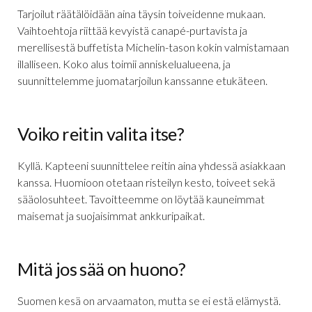
Tarjoilut räätälöidään aina täysin toiveidenne mukaan.
Vaihtoehtoja riittää kevyistä canapé-purtavista ja
merellisestä buffetista Michelin-tason kokin valmistamaan
illalliseen. Koko alus toimii anniskelualueena, ja
suunnittelemme juomatarjoilun kanssanne etukäteen.
Voiko reitin valita itse?
Kyllä. Kapteeni suunnittelee reitin aina yhdessä asiakkaan
kanssa. Huomioon otetaan risteilyn kesto, toiveet sekä
sääolosuhteet. Tavoitteemme on löytää kauneimmat
maisemat ja suojaisimmat ankkuripaikat.
Mitä jos sää on huono?
Suomen kesä on arvaamaton, mutta se ei estä elämystä.