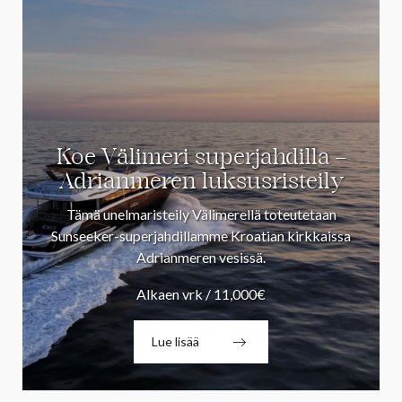
Koe Välimeri superjahdilla –
Adrianmeren luksusristeily
Tämä unelmaristeily Välimerellä toteutetaan
Sunseeker-superjahdillamme Kroatian kirkkaissa
Adrianmeren vesissä.
Alkaen vrk / 11,000€
Lue lisää