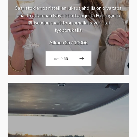
Saaristokierros risteillen luksusjahdilla on oiva tapa
päästä ottamaan lyhyt irtiotto arjesta Helsingin ja
lähiseudun saaristoon omalla kaveri- tai
työporukalla.
Alkaen 2h / 1000€
Lue lisää