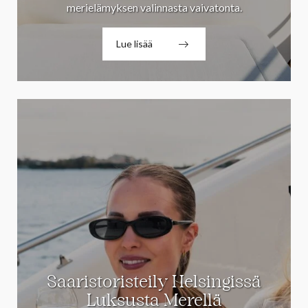
merielämyksen valinnasta vaivatonta.
Lue lisää
Saaristoristeily Helsingissä
Luksusta Merellä