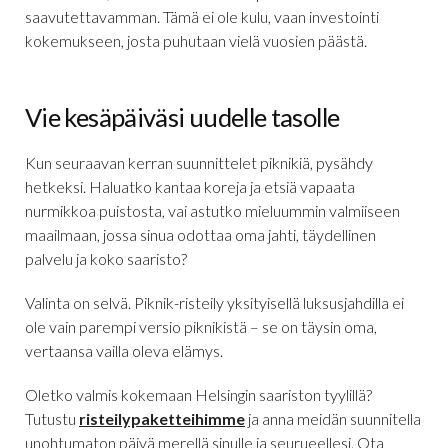
saavutettavamman. Tämä ei ole kulu, vaan investointi
kokemukseen, josta puhutaan vielä vuosien päästä.
Vie kesäpäiväsi uudelle tasolle
Kun seuraavan kerran suunnittelet piknikiä, pysähdy
hetkeksi. Haluatko kantaa koreja ja etsiä vapaata
nurmikkoa puistosta, vai astutko mieluummin valmiiseen
maailmaan, jossa sinua odottaa oma jahti, täydellinen
palvelu ja koko saaristo?
Valinta on selvä. Piknik-risteily yksityisellä luksusjahdilla ei
ole vain parempi versio piknikistä – se on täysin oma,
vertaansa vailla oleva elämys.
Oletko valmis kokemaan Helsingin saariston tyylillä?
Tutustu
risteilypaketteihimme
ja anna meidän suunnitella
unohtumaton päivä merellä sinulle ja seurueellesi. Ota