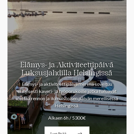
Elämys- ja Aktiviteettipäivä
Luksusjahdilla Helsingissä
Elämys- ja aktiviteettipäivä merellä soveltuu
erityisesti kaveri- ja työporukoille jotka haluavat
viettää rennon ja ikimuistoisen päivän merellisessä
Helsingissä.
Alkaen 6h / 5300€
Lue lisää