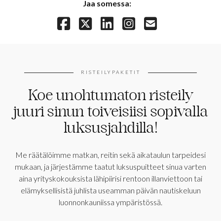
Jaa somessa:
RISTEILYPAKETIT
Koe unohtumaton risteily
juuri sinun toiveisiisi sopivalla
luksusjahdilla!
Me räätälöimme matkan, reitin sekä aikataulun tarpeidesi
mukaan, ja järjestämme taatut luksuspuitteet sinua varten
aina yrityskokouksista lähipiirisi rentoon illanviettoon tai
elämyksellisistä juhlista useamman päivän nautiskeluun
luonnonkauniissa ympäristössä.